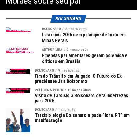
Moraes sobre seu pai
BOLSONARO
BOLSONARO
2 meses atrás
Lula inicia 2025 sem palanque definido em
Minas Gerais
ARTHUR LIRA
2 meses atrás
Emendas parlamentares geram polêmica e
críticas em Brasília
BOLSONARO
9 meses atrás
Fim do Trânsito em Julgado: O Futuro do Ex-
presidente Jair Bolsonaro
POLÍTICA & PODER
10 meses atrás
Visita de Tarcísio a Bolsonaro gera incertezas
para 2026
BOLSONARO
1 ano atrás
Tarcísio elogia Bolsonaro e pede “fora, PT” em
manifestação