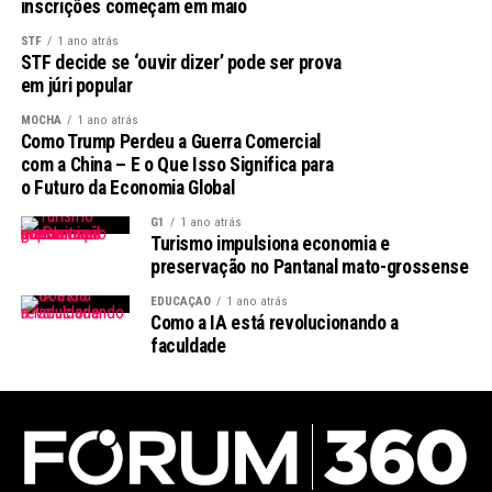
inscrições começam em maio
Leia Também:
Governo deve adiar
reformas e focar na meta fiscal em
STF
1 ano atrás
STF decide se ‘ouvir dizer’ pode ser prova
2026
em júri popular
O Futuro de Roberto Carlos
MOCHA
1 ano atrás
Como Trump Perdeu a Guerra Comercial
com a China – E o Que Isso Significa para
À medida que a situação de saúde de Roberto Carlos
o Futuro da Economia Global
evolui, muitos se perguntam sobre seus planos futuros.
O ex-atleta já anunciou que deseja continuar se
G1
1 ano atrás
Turismo impulsiona economia e
dedicando a projetos pessoais e promocionais.
preservação no Pantanal mato-grossense
Expectativas e Cuidados Continuados
EDUCAÇÃO
1 ano atrás
Como a IA está revolucionando a
faculdade
Com sua condição clínica estável, é natural que tanto
fãs quanto familiares esperem por uma recuperação
completa. A continuidade de seus cuidados médicos será
fundamental para garantir que ele receba a atenção
necessária enquanto se recupera.