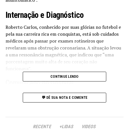
assintomático”.
Internação e Diagnóstico
Roberto Carlos, conhecido por suas glórias no futebol e
pela sua carreira rica em conquistas, está sob cuidados
médicos após passar por exames rotineiros que
revelaram uma obstrução coronariana. A situação levou
a uma ressonância magnética, que indicou que “uma
porcentagem muito alta de seu coração não
funcionava”.
CONTINUE LENDO
Comunicado do Hospital
Em nota oficial, o hospital informou que o paciente
💬 DÊ SUA NOTA E COMENTE
apresenta evolução positiva. “O paciente evolui de
forma satisfatória, encontra-se clinicamente estável,
assintomático e em pós-operatório, sob observação em
leito de UTI, conforme protocolo assistencial da
RECENTE
+LIDAS
VIDEOS
instituição”, detalhou o boletim médico.