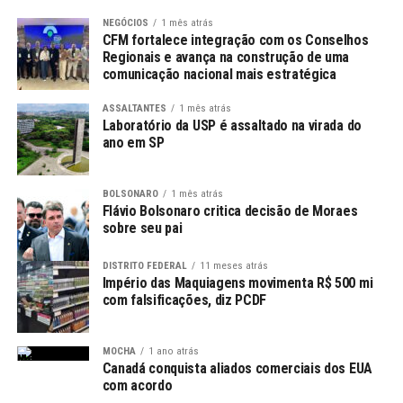
NEGÓCIOS
1 mês atrás
Essa transparência na comunicação é crucial para
CFM fortalece integração com os Conselhos
Regionais e avança na construção de uma
acalmar os fãs e admiradores do ex-atleta, que
comunicação nacional mais estratégica
aguardam notícias sobre sua saúde.
ASSALTANTES
1 mês atrás
Confirmação nas Redes Sociais
Laboratório da USP é assaltado na virada do
ano em SP
No dia 31, Roberto Carlos usou suas redes sociais para
confirmar a internação, aproveitando para desmentir
BOLSONARO
1 mês atrás
rumores. Ele garantiu que não havia sofrido um ataque
Flávio Bolsonaro critica decisão de Moraes
sobre seu pai
cardíaco, uma informação que poderia ter gerado
preocupação excessiva entre os torcedores e familiares.
DISTRITO FEDERAL
11 meses atrás
Império das Maquiagens movimenta R$ 500 mi
com falsificações, diz PCDF
Leia Também:
Presidente da CBF é
investigado na Operação Caixa Preta
MOCHA
1 ano atrás
Canadá conquista aliados comerciais dos EUA
Comunicar-se com o Público
com acordo