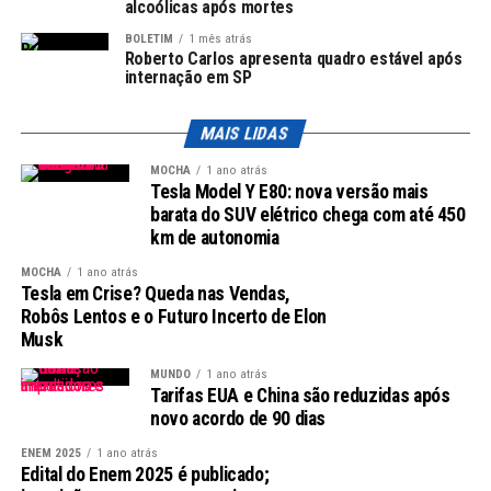
alcoólicas após mortes
fundamental estar atento a sinais do corpo e procurar
BOLETIM
1 mês atrás
avaliação médica quando necessário.
Roberto Carlos apresenta quadro estável após
internação em SP
Vida Atual
MAIS LIDAS
Atualmente, o ex-jogador reside na Espanha, mas está
no Brasil para aproveitar suas férias. A visita ao país
MOCHA
1 ano atrás
Tesla Model Y E80: nova versão mais
natal, no entanto, tomou um rumo inesperado com a
barata do SUV elétrico chega com até 450
internação.
km de autonomia
Melhores Momentos no Futebol
MOCHA
1 ano atrás
Tesla em Crise? Queda nas Vendas,
Robôs Lentos e o Futuro Incerto de Elon
Roberto Carlos é amplamente reconhecido não apenas
Musk
por sua habilidade defensiva, mas também por sua
capacidade de atacar, contribuindo com gols
MUNDO
1 ano atrás
Tarifas EUA e China são reduzidas após
memoráveis. Sua carreira inclui passagens por grandes
novo acordo de 90 dias
clubes, como Real Madrid, e pela Seleção Brasileira, com
a qual conquistou a Copa do Mundo em 2002.
ENEM 2025
1 ano atrás
Edital do Enem 2025 é publicado;