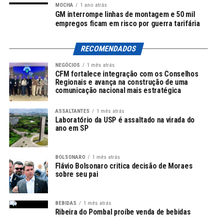
MOCHA
1 ano atrás
A escolha de Roberto Carlos em informar diretamente
GM interrompe linhas de montagem e 50 mil
seus seguidores é uma prática cada vez mais comum
empregos ficam em risco por guerra tarifária
entre celebridades, que buscam desmistificar boatos e
manter um laço de confiança com o público.
RECOMENDADOS
Histórico de Saúde
NEGÓCIOS
1 mês atrás
CFM fortalece integração com os Conselhos
Regionais e avança na construção de uma
Vale destacar que este não é o primeiro desafio de saúde
comunicação nacional mais estratégica
enfrentado por Roberto Carlos em 2023. Em abril, ele
precisou adiar uma visita promocional ao Nepal devido a
ASSALTANTES
1 mês atrás
Laboratório da USP é assaltado na virada do
uma “doença súbita”, o que levantou preocupações
ano em SP
sobre seu bem-estar.
Relacionamento com a Saúde
BOLSONARO
1 mês atrás
Flávio Bolsonaro critica decisão de Moraes
sobre seu pai
A história do ex-jogador serve como um lembrete sobre
a importância de exames de rotina, especialmente em
faixas etárias onde problemas de saúde podem se tornar
BEBIDAS
1 mês atrás
Ribeira do Pombal proíbe venda de bebidas
mais comuns. O caso de Roberto Carlos indica que é