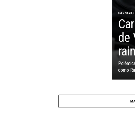
CARNAVAL
Car
de 
rai
Polêmica
como Rai
MA