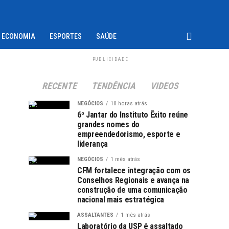
ECONOMIA
ESPORTES
SAÚDE
PUBLICIDADE
RECENTE
TENDÊNCIA
VIDEOS
NEGÓCIOS
10 horas atrás
6º Jantar do Instituto Êxito reúne
grandes nomes do
empreendedorismo, esporte e
liderança
NEGÓCIOS
1 mês atrás
CFM fortalece integração com os
Conselhos Regionais e avança na
construção de uma comunicação
nacional mais estratégica
ASSALTANTES
1 mês atrás
Laboratório da USP é assaltado