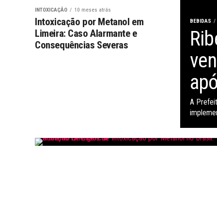
INTOXICAÇÃO
10 meses atrás
Intoxicação por Metanol em
BEBIDAS
Rib
Limeira: Caso Alarmante e
Consequências Severas
ven
apó
A Prefei
implemen