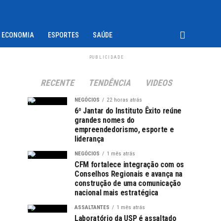
ECONOMIA
ESPORTES
SAÚDE
PUBLICIDADE
RECENTE
TENDÊNCIA
VIDEOS
NEGÓCIOS
22 horas atrás
6º Jantar do Instituto Êxito reúne
grandes nomes do
empreendedorismo, esporte e
liderança
NEGÓCIOS
1 mês atrás
CFM fortalece integração com os
Conselhos Regionais e avança na
construção de uma comunicação
nacional mais estratégica
ASSALTANTES
1 mês atrás
Laboratório da USP é assaltado