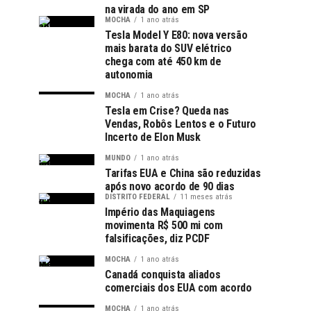
na virada do ano em SP
MOCHA
1 ano atrás
Tesla Model Y E80: nova versão
mais barata do SUV elétrico
chega com até 450 km de
autonomia
MOCHA
1 ano atrás
Tesla em Crise? Queda nas
Vendas, Robôs Lentos e o Futuro
Incerto de Elon Musk
MUNDO
1 ano atrás
Tarifas EUA e China são reduzidas
após novo acordo de 90 dias
DISTRITO FEDERAL
11 meses atrás
Império das Maquiagens
movimenta R$ 500 mi com
falsificações, diz PCDF
MOCHA
1 ano atrás
Canadá conquista aliados
comerciais dos EUA com acordo
MOCHA
1 ano atrás