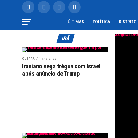
ÚLTIMAS
POLÍTICA
DISTRITO
IRÃ
GUERRA
1 ano atrás
Iraniano nega trégua com Israel
após anúncio de Trump