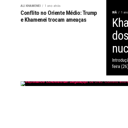
ALI KHAMENEI
1 ano atrás
Conflito no Oriente Médio: Trump
IRÃ
1 an
Kha
e Khamenei trocam ameaças
dos
nuc
Introduç
feira (26