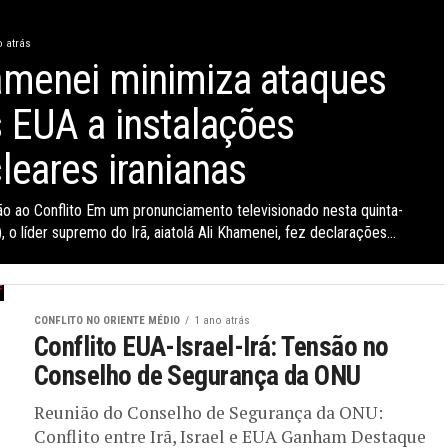
o atrás
menei minimiza ataques
 EUA a instalações
leares iranianas
ão ao Conflito Em um pronunciamento televisionado nesta quinta-
), o líder supremo do Irã, aiatolá Ali Khamenei, fez declarações...
CONFLITO NO ORIENTE MÉDIO
1 ano atrás
Conflito EUA-Israel-Irá: Tensão no
Conselho de Segurança da ONU
Reunião do Conselho de Segurança da ONU:
Conflito entre Irã, Israel e EUA Ganham Destaque