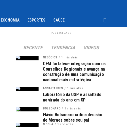
ECONOMIA
ESPORTES
SAÚDE
PUBLICIDADE
RECENTE
TENDÊNCIA
VIDEOS
NEGÓCIOS
1 mês atrás
CFM fortalece integração com os
Conselhos Regionais e avança na
construção de uma comunicação
nacional mais estratégica
ASSALTANTES
1 mês atrás
Laboratório da USP é assaltado
na virada do ano em SP
BOLSONARO
1 mês atrás
Flávio Bolsonaro critica decisão
de Moraes sobre seu pai
MOCHA
1 ano atrás