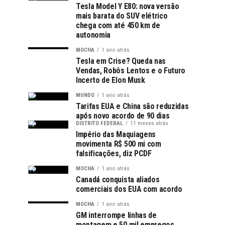
Tesla Model Y E80: nova versão
mais barata do SUV elétrico
chega com até 450 km de
autonomia
MOCHA
1 ano atrás
Tesla em Crise? Queda nas
Vendas, Robôs Lentos e o Futuro
Incerto de Elon Musk
MUNDO
1 ano atrás
Tarifas EUA e China são reduzidas
após novo acordo de 90 dias
DISTRITO FEDERAL
11 meses atrás
Império das Maquiagens
movimenta R$ 500 mi com
falsificações, diz PCDF
MOCHA
1 ano atrás
Canadá conquista aliados
comerciais dos EUA com acordo
MOCHA
1 ano atrás
GM interrompe linhas de
montagem e 50 mil empregos