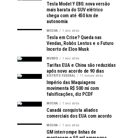
Tesla Model Y E80: nova versão
mais barata do SUV elétrico
chega com até 450 km de
autonomia
MOCHA
1 ano atrás
Tesla em Crise? Queda nas
Vendas, Robôs Lentos e o Futuro
Incerto de Elon Musk
MUNDO
1 ano atrás
Tarifas EUA e China são reduzidas
após novo acordo de 90 dias
DISTRITO FEDERAL
11 meses atrás
Império das Maquiagens
movimenta R$ 500 mi com
falsificações, diz PCDF
MOCHA
1 ano atrás
Canadá conquista aliados
comerciais dos EUA com acordo
MOCHA
1 ano atrás
GM interrompe linhas de
montagem e 50 mil empregos