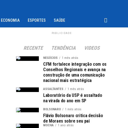
ECONOMIA
ESPORTES
SAÚDE
PUBLICIDADE
RECENTE
TENDÊNCIA
VIDEOS
NEGÓCIOS
1 mês atrás
CFM fortalece integração com os
Conselhos Regionais e avança na
construção de uma comunicação
nacional mais estratégica
ASSALTANTES
1 mês atrás
Laboratório da USP é assaltado
na virada do ano em SP
BOLSONARO
1 mês atrás
Flávio Bolsonaro critica decisão
de Moraes sobre seu pai
MOCHA
1 ano atrás