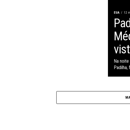
EUA
12 m
Pad
Méd
vis
Na noite
Padilha,
MA