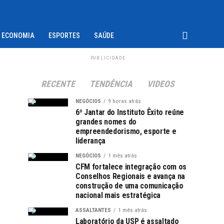
ECONOMIA
ESPORTES
SAÚDE
PUBLICIDADE
RECENTE
TENDÊNCIA
VIDEOS
NEGÓCIOS
9 horas atrás
6º Jantar do Instituto Êxito reúne
grandes nomes do
empreendedorismo, esporte e
liderança
NEGÓCIOS
1 mês atrás
CFM fortalece integração com os
Conselhos Regionais e avança na
construção de uma comunicação
nacional mais estratégica
ASSALTANTES
1 mês atrás
Laboratório da USP é assaltado