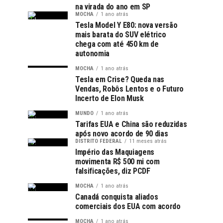
na virada do ano em SP
MOCHA
1 ano atrás
Tesla Model Y E80: nova versão
mais barata do SUV elétrico
chega com até 450 km de
autonomia
MOCHA
1 ano atrás
Tesla em Crise? Queda nas
Vendas, Robôs Lentos e o Futuro
Incerto de Elon Musk
MUNDO
1 ano atrás
Tarifas EUA e China são reduzidas
após novo acordo de 90 dias
DISTRITO FEDERAL
11 meses atrás
Império das Maquiagens
movimenta R$ 500 mi com
falsificações, diz PCDF
MOCHA
1 ano atrás
Canadá conquista aliados
comerciais dos EUA com acordo
MOCHA
1 ano atrás