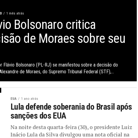
O
1 mês atrás
vio Bolsonaro critica
isão de Moraes sobre seu
r Flávio Bolsonaro (PL-RJ) se manifestou sobre a decisão do
 Alexandre de Moraes, do Supremo Tribunal Federal (STF),...
EUA
1 ano atrás
Lula defende soberania do Brasil após
sanções dos EUA
Na noite desta quarta-feira (30), o presidente Luiz
Inácio Lula da Silva divulgou uma nota oficial na