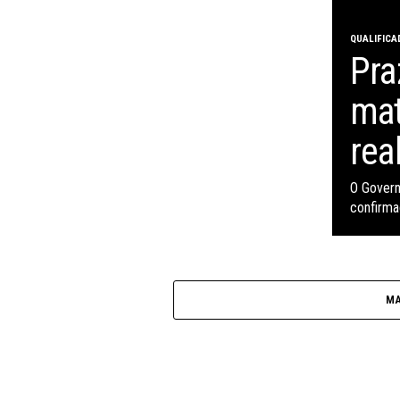
QUALIFICA
Pra
mat
rea
O Govern
confirma
MA