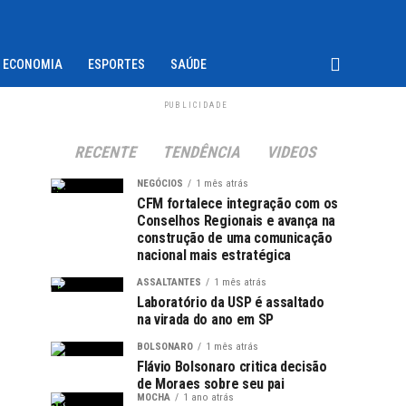
ECONOMIA
ESPORTES
SAÚDE
PUBLICIDADE
RECENTE
TENDÊNCIA
VIDEOS
NEGÓCIOS
1 mês atrás
CFM fortalece integração com os
Conselhos Regionais e avança na
construção de uma comunicação
nacional mais estratégica
ASSALTANTES
1 mês atrás
Laboratório da USP é assaltado
na virada do ano em SP
BOLSONARO
1 mês atrás
Flávio Bolsonaro critica decisão
de Moraes sobre seu pai
MOCHA
1 ano atrás