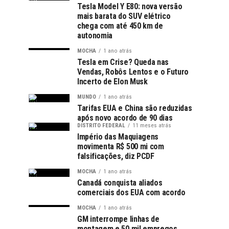
Tesla Model Y E80: nova versão
mais barata do SUV elétrico
chega com até 450 km de
autonomia
MOCHA
1 ano atrás
Tesla em Crise? Queda nas
Vendas, Robôs Lentos e o Futuro
Incerto de Elon Musk
MUNDO
1 ano atrás
Tarifas EUA e China são reduzidas
após novo acordo de 90 dias
DISTRITO FEDERAL
11 meses atrás
Império das Maquiagens
movimenta R$ 500 mi com
falsificações, diz PCDF
MOCHA
1 ano atrás
Canadá conquista aliados
comerciais dos EUA com acordo
MOCHA
1 ano atrás
GM interrompe linhas de
montagem e 50 mil empregos