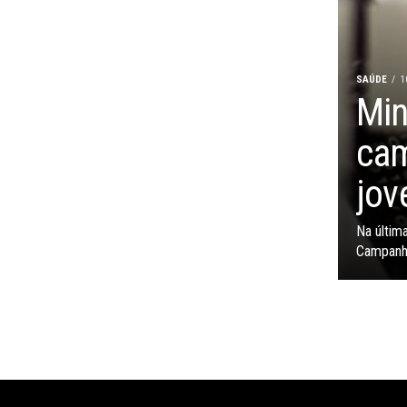
SAÚDE
1
Min
cam
jov
Na última
Campanha