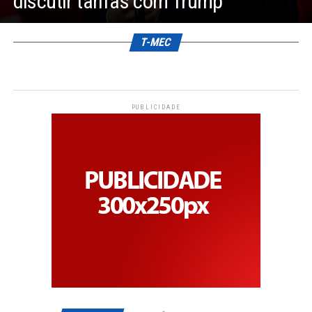
discutir tarifas com Trump
T-MEC
PUBLICIDADE