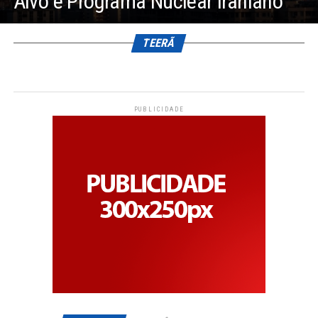
Alvo é Programa Nuclear Iraniano
TEERÃ
PUBLICIDADE