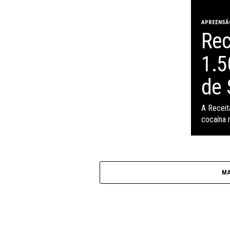
APREENSÃ
Rec
1.5
de 
A Receit
cocaína 
MA