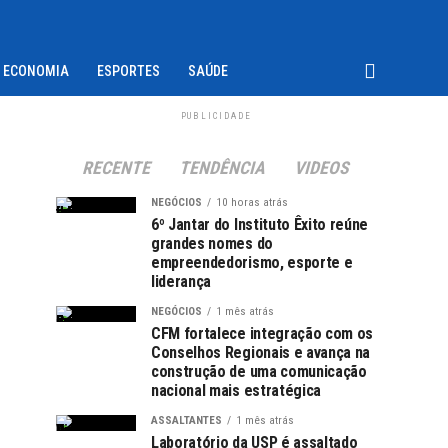
ECONOMIA
ESPORTES
SAÚDE
PUBLICIDADE
RECENTE
TENDÊNCIA
VIDEOS
NEGÓCIOS
10 horas atrás
6º Jantar do Instituto Êxito reúne
grandes nomes do
empreendedorismo, esporte e
liderança
NEGÓCIOS
1 mês atrás
CFM fortalece integração com os
Conselhos Regionais e avança na
construção de uma comunicação
nacional mais estratégica
ASSALTANTES
1 mês atrás
Laboratório da USP é assaltado