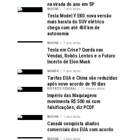
na virada do ano em SP
MOCHA
1 ano atrás
Tesla Model Y E80: nova versão
mais barata do SUV elétrico
chega com até 450 km de
autonomia
MOCHA
1 ano atrás
Tesla em Crise? Queda nas
Vendas, Robôs Lentos e o Futuro
Incerto de Elon Musk
MUNDO
1 ano atrás
Tarifas EUA e China são reduzidas
após novo acordo de 90 dias
DISTRITO FEDERAL
11 meses atrás
Império das Maquiagens
movimenta R$ 500 mi com
falsificações, diz PCDF
MOCHA
1 ano atrás
Canadá conquista aliados
comerciais dos EUA com acordo
MOCHA
1 ano atrás