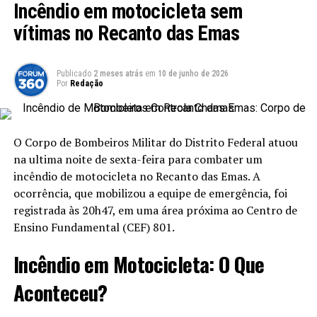
Incêndio em motocicleta sem
O objetivo central do Aprova DF é democratizar o
acesso à educação e garantir que aqueles que não têm
vítimas no Recanto das Emas
condições financeiras de custear cursinhos
preparatórios tenham a oportunidade de estudar com
Publicado
2 meses atrás
em
10 de junho de 2026
qualidade. As aulas serão ministradas por professores
Por
Redação
experientes e reconhecidos em Brasília. O projeto
promete continuidade, com suas atividades se
estendendo até 13 de dezembro de 2026.
O Corpo de Bombeiros Militar do Distrito Federal atuou
na ultima noite de sexta-feira para combater um
Estrutura das Aulas
incêndio de motocicleta no Recanto das Emas. A
ocorrência, que mobilizou a equipe de emergência, foi
As aulas ocorrerão todos os fins de semana, das 8h às
registrada às 20h47, em uma área próxima ao Centro de
17h, no mesmo local mencionado anteriormente. Os
Ensino Fundamental (CEF) 801.
participantes receberão apostilas, kits de lanche e
material escolar, assegurando condições adequadas para
Incêndio em Motocicleta: O Que
o aprendizado.
Aconteceu?
Disciplinas Oferecidas