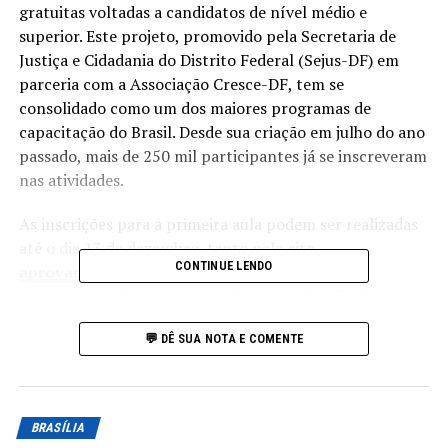
gratuitas voltadas a candidatos de nível médio e
superior. Este projeto, promovido pela Secretaria de
Justiça e Cidadania do Distrito Federal (Sejus-DF) em
parceria com a Associação Cresce-DF, tem se
consolidado como um dos maiores programas de
capacitação do Brasil. Desde sua criação em julho do ano
passado, mais de 250 mil participantes já se inscreveram
nas atividades.
As inscrições para a primeira aula podem ser realizadas
até o dia 13 de dezembro, tanto pelo site
CONTINUE LENDO
aprovadf.com.br
quanto no local das aulas, que
ocorrerão no Edifício Oscar Alvarenga, localizado na
Quadra 3 do Setor Comercial Sul. Para as aulas
💬 DÊ SUA NOTA E COMENTE
subsequentes, as inscrições estarão abertas na semana
anterior à realização das classes de fim de semana.
Objetivos do Aprova DF
BRASÍLIA