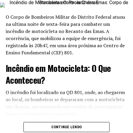
desenvolvido no segmento pet e pela abordagem
prática, acessível e altamente técnica.
O Corpo de Bombeiros Militar do Distrito Federal atuou
na ultima noite de sexta-feira para combater um
Durante a imersão, os participantes terão acesso a
incêndio de motocicleta no Recanto das Emas. A
conteúdos voltados para:
ocorrência, que mobilizou a equipe de emergência, foi
registrada às 20h47, em uma área próxima ao Centro de
Dois primeiros dias reabilitação de cães e
Ensino Fundamental (CEF) 801.
humanização de cães
Leitura comportamental dos cães
Incêndio em Motocicleta: O Que
Técnicas modernas de adestramento
Aconteceu?
Comunicação canina
O incêndio foi localizado na QD 801, onde, ao chegarem
Manejo consciente
ao local, os bombeiros se depararam com a motocicleta
Ressocialização animal
em chamas, apresentando um cenário de preocupação
para os moradores e transeuntes.
Estruturação profissional para atuação no
mercado
A Ação Rápida dos Bombeiros
CONTINUE LENDO
A proposta é unir teoria e prática em um ambiente