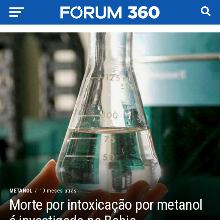
METANOL
10 meses atrás
Morte por intoxicação por metanol