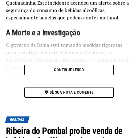
Queimadinha. Este incidente acendeu um alerta sobre a
segurança do consumo de bebidas alcoólicas,
especialmente aquelas que podem conter metanol.
A Morte e a Investigação
O governo da Bahia está tomando medidas rigorosas
para investigar a morte. Em uma nota oficial, as
autoridades informaram que equipes de vigilância local e
estadual estão monitorando a situação. Amostras
CONTINUE LENDO
biológicas do paciente falecido serão coletadas e
enviadas para análise laboratorial, com resultados
previstos em até sete dias. O objetivo é confirmar ou
💬 DÊ SUA NOTA E COMENTE
descartar a hipótese de intoxicação por metanol. Além
disso, o governo baiano mantém um “diálogo
permanente” com o Ministério da Saúde e autoridades
sanitárias nacionais para monitorar a situação em
BEBIDAS
outros estados.
Ribeira do Pombal proíbe venda de