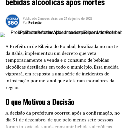
bebidas alcoólicas após mortes
Casos Suspeitos de Intoxicação por
Metanol no Brasil
Publicado
2 meses atrás
em
24 de junho de 2026
Por
Redação
Até o final da tarde de quinta-feira (2), o Brasil registrou
um total de 48 casos suspeitos de intoxicação por
metanol. Desses, 11 já foram confirmados através de
testes laboratoriais realizados pelo Centro de
A Prefeitura de Ribeira do Pombal, localizada no norte
Informações Estratégicas e Resposta de Vigilância em
da Bahia, implementou um decreto que veta
Saúde (Cievs). O ministro da Saúde, Alexandre Padilha,
temporariamente a venda e o consumo de bebidas
havia inicialmente confirmado um 12º caso em Brasília,
alcoólicas destiladas em todo o município. Essa medida
mas posteriormente a pasta informou que o caso do
vigorará, em resposta a uma série de incidentes de
rapper Hungria continua sendo considerado suspeito.
intoxicação por metanol que afetaram moradores da
região.
Apenas um óbito resultante de intoxicação por metanol
foi oficialmente confirmado pelo Ministério da Saúde, e
O que Motivou a Decisão
este ocorreu no estado de São Paulo. Além disso, outras
sete mortes estão sob investigação, sendo duas em
A decisão da prefeitura ocorreu após a confirmação, no
Pernambuco e as restantes em São Paulo.
dia 31 de dezembro, de que pelo menos sete pessoas
foram intoxicadas após consumir bebidas alcoólicas