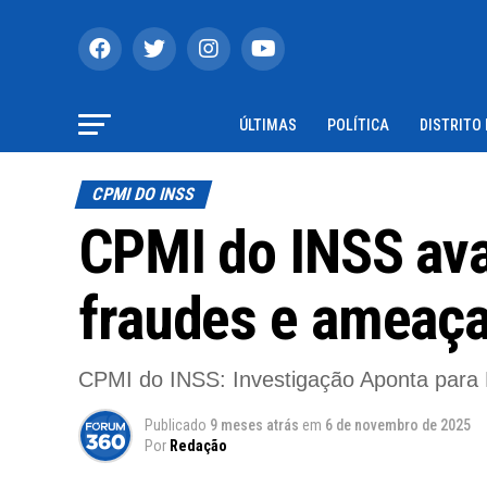
ÚLTIMAS
POLÍTICA
DISTRITO
CPMI DO INSS
CPMI do INSS ava
fraudes e ameaç
CPMI do INSS: Investigação Aponta para N
Publicado
9 meses atrás
em
6 de novembro de 2025
Por
Redação