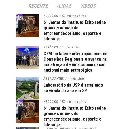
RECENTE
+LIDAS
VIDEOS
NEGÓCIOS
52 minutos atrás
6º Jantar do Instituto Êxito reúne
grandes nomes do
empreendedorismo, esporte e
liderança
NEGÓCIOS
1 mês atrás
CFM fortalece integração com os
Conselhos Regionais e avança na
construção de uma comunicação
nacional mais estratégica
ASSALTANTES
1 mês atrás
Laboratório da USP é assaltado
na virada do ano em SP
NEGÓCIOS
52 minutos atrás
6º Jantar do Instituto Êxito reúne
grandes nomes do
empreendedorismo, esporte e
liderança
DISTRITO FEDERAL
11 meses atrás