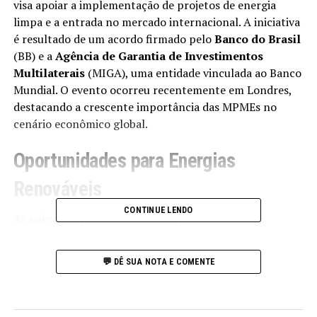
visa apoiar a implementação de projetos de energia
limpa e a entrada no mercado internacional. A iniciativa
é resultado de um acordo firmado pelo
Banco do Brasil
(BB) e a
Agência de Garantia de Investimentos
Multilaterais
(MIGA), uma entidade vinculada ao Banco
Mundial. O evento ocorreu recentemente em Londres,
destacando a crescente importância das MPMEs no
cenário econômico global.
Oportunidades para Energias
Renováveis
CONTINUE LENDO
As micro, pequenas e médias empresas poderão
financiar diversas operações, incluindo comércio
exterior, práticas sustentáveis e, principalmente,
💬 DÊ SUA NOTA E COMENTE
projetos voltados para a energia renovável. O suporte
financeiro proporcionará acesso a crédito para a
aquisição de equipamentos e insumos essenciais, como: