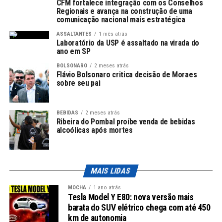
CFM fortalece integração com os Conselhos
financeiras globais a disponibilizar crédito ao Banco do
Regionais e avança na construção de uma
Brasil, com condições mais favoráveis. Isso representa
comunicação nacional mais estratégica
uma inovação significativa no apoio a empresas de
ASSALTANTES
1 mês atrás
menor porte que, historicamente, enfrentam
Laboratório da USP é assaltado na virada do
ano em SP
dificuldades para acessar financiamento.
BOLSONARO
2 meses atrás
Flávio Bolsonaro critica decisão de Moraes
Leia Também:
Exportações
sobre seu pai
brasileiras podem cair pela primeira
vez em 21 meses
BEBIDAS
2 meses atrás
Ribeira do Pombal proíbe venda de bebidas
Detalhes do Financiamento
alcoólicas após mortes
Ao longo de um período de três anos, a MIGA
disponibilizará até
US$ 700 milhões
para este
programa. O primeiro desembolso, imediato, será de
US$
MAIS LIDAS
350 milhões
. Diversas instituições financeiras, como o
MOCHA
1 ano atrás
Banco Bilbao Vizcaya Argentaria (BBVA)
e o
HSBC
Tesla Model Y E80: nova versão mais
Bank
, estão envolvidas nesse processo financeiro.
barata do SUV elétrico chega com até 450
km de autonomia