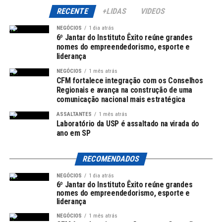
RECENTE
+LIDAS
VIDEOS
Biocombustíveis
NEGÓCIOS
1 dia atrás
Sistemas de energia solar
6º Jantar do Instituto Êxito reúne grandes
nomes do empreendedorismo, esporte e
Tecnologias eólicas
liderança
Soluções de biomassa
NEGÓCIOS
1 mês atrás
CFM fortalece integração com os Conselhos
Essa abordagem se alinha com a crescente demanda por
Regionais e avança na construção de uma
soluções energéticas sustentáveis e com o compromisso
comunicação nacional mais estratégica
do Brasil em reduzir as emissões de carbono.
ASSALTANTES
1 mês atrás
Laboratório da USP é assaltado na virada do
O Programa Garantia de Finanças
ano em SP
Comerciais
RECOMENDADOS
O programa que possibilita essas oportunidades é
NEGÓCIOS
1 dia atrás
conhecido como
Garantia de Finanças Comerciais
6º Jantar do Instituto Êxito reúne grandes
(TFG, na sigla em inglês), administrado pela MIGA. O
nomes do empreendedorismo, esporte e
liderança
foco do TFG é oferecer garantias que minimizem o risco
de inadimplência, incentivando assim instituições
NEGÓCIOS
1 mês atrás