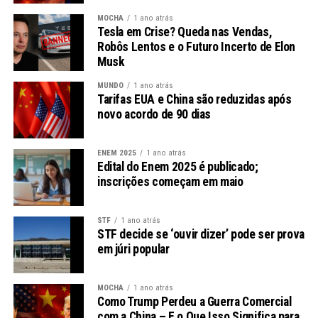
Garantias Que Reduzem Riscos
MOCHA
1 ano atrás
Tesla em Crise? Queda nas Vendas,
Um dos pontos altos dessa operação é a garantia de até
Robôs Lentos e o Futuro Incerto de Elon
95%
fornecida pela MIGA, que eleva a classificação de
Musk
risco da operação para
AAA
, indicando uma segurança
MUNDO
1 ano atrás
muito baixa em relação a inadimplências. Esta garantia
Tarifas EUA e China são reduzidas após
permite ao Banco do Brasil não apenas ampliar a oferta
novo acordo de 90 dias
de linhas de crédito em moeda estrangeira, mas também
diversificar as suas fontes de recurso.
ENEM 2025
1 ano atrás
Edital do Enem 2025 é publicado;
Conforme esclarece a instituição financeira, essa
inscrições começam em maio
estratégia é crucial para potenciar o desenvolvimento
de
linhas de crédito
sustentáveis e competitivas no
STF
1 ano atrás
exterior, contribuindo assim para a saúde das
micro,
STF decide se ‘ouvir dizer’ pode ser prova
pequenas e médias empresas
— um setor que
em júri popular
representa
99% dos empreendimentos
no Brasil.
MOCHA
1 ano atrás
A Importância das MPMEs na Economia
Como Trump Perdeu a Guerra Comercial
com a China – E o Que Isso Significa para