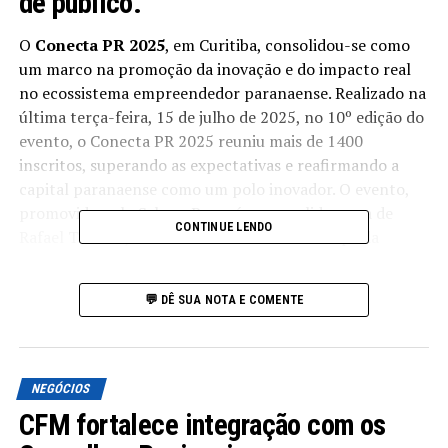
de público.
O
Conecta PR 2025
, em Curitiba, consolidou-se como
um marco na promoção da inovação e do impacto real
no ecossistema empreendedor paranaense. Realizado na
última terça-feira, 15 de julho de 2025, no 10º edição do
evento, o Conecta PR 2025 reuniu mais de 1400
inscritos, superando as expectativas e reafirmando a
capital paranaense como um polo inovador. O evento,
promovido pelo Sebrae Paraná e com a liderança de
CONTINUE LENDO
Rafael Tortato, coordenador de TIC e Startups da
instituição, demonstrou como a colaboração entre os
diversos atores do ecossistema é fundamental para o
💬 DÊ SUA NOTA E COMENTE
desenvolvimento e o fomento de novas ideias e
negócios.
Conecta PR 2025 e a Década da Inovação
NEGÓCIOS
no Paraná
CFM fortalece integração com os