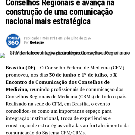
Conselhos Regionais e avança na
A edição do
Conecta PR 2025
teve como tema central
“Soluções para o futuro. Impulsionadas por pessoas”,
construção de uma comunicação
um foco que ressalta o papel do capital humano na
nacional mais estratégica
construção de ecossistemas inovadores. A escolha do
tema para o Conecta PR 2025 não foi aleatória; ela
reflete a crescente conscientização sobre a importância
Publicado
1 mês atrás
em
2 de julho de 2026
Por
Redação
de valorizar e investir em talentos, capacitando-os para
criar soluções que atendam às demandas futuras do
mercado e da sociedade. O evento foi mais do que um
Brasília (DF)
– O Conselho Federal de Medicina (CFM)
congresso sobre tecnologia; foi um manifesto sobre
promoveu, nos dias
30 de junho e 1º de julho
, o
X
como a tecnologia, os negócios e o impacto social estão
Encontro de Comunicação dos Conselhos de
intrinsecamente conectados e dependem uns dos outros
Medicina
, reunindo profissionais de comunicação dos
para prosperar.
Conselhos Regionais de Medicina (CRMs) de todo o país.
As atividades do
Conecta PR 2025
foram
Realizado na sede do CFM, em Brasília, o evento
estrategicamente organizadas em diversos espaços,
consolidou-se como um importante espaço para
incluindo o Auditório Ecossistema, o Palco Acelera, a
integração institucional, troca de experiências e
Sala Mão na Massa e a Sala de Mentorias “Pergunte
construção de estratégias voltadas ao fortalecimento da
Qualquer Coisa”. Essa segmentação permitiu que os
comunicação do Sistema CFM/CRMs.