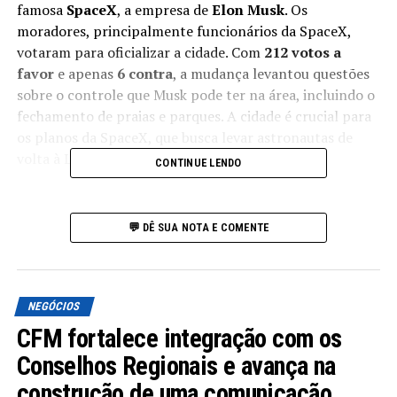
famosa
SpaceX
, a empresa de
Elon Musk
. Os
moradores, principalmente funcionários da SpaceX,
votaram para oficializar a cidade. Com
212 votos a
favor
e apenas
6 contra
, a mudança levantou questões
sobre o controle que Musk pode ter na área, incluindo o
fechamento de praias e parques. A cidade é crucial para
os planos da SpaceX, que busca levar astronautas de
volta à Lua e, eventualmente, a Marte.
CONTINUE LENDO
Starbase, a nova cidade no Texas, é sede da
SpaceX.
💬 DÊ SUA NOTA E COMENTE
A população votou para tornar Starbase uma
cidade oficialmente.
NEGÓCIOS
SpaceX pode fechar praias e parques durante
CFM fortalece integração com os
lançamentos.
Conselhos Regionais e avança na
Críticos querem que o controle sobre a praia
construção de uma comunicação