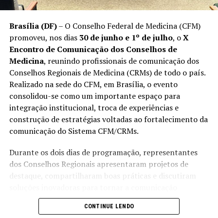
No último sábado, a população local se reuniu para
Brasília (DF)
– O Conselho Federal de Medicina (CFM)
tomar uma decisão importante. A votação para
promoveu, nos dias
30 de junho e 1º de julho
, o
X
transformar Starbase em uma cidade foi aprovada com
Encontro de Comunicação dos Conselhos de
uma margem impressionante:
212 votos a favor
e
Medicina
, reunindo profissionais de comunicação dos
apenas
6 contra
. Isso, segundo o Departamento
Conselhos Regionais de Medicina (CRMs) de todo o país.
Eleitoral do Condado de Cameron, mostra o forte apoio
Realizado na sede do CFM, em Brasília, o evento
dos residentes, em sua maioria, trabalhadores da
consolidou-se como um importante espaço para
SpaceX.
integração institucional, troca de experiências e
construção de estratégias voltadas ao fortalecimento da
Leia Também:
Brasileiros têm US$
comunicação do Sistema CFM/CRMs.
654,5 bilhões em ativos no exterior
em 2024
Durante os dois dias de programação, representantes
dos Conselhos Regionais apresentaram projetos de
O Que É Starbase?
destaque, compartilharam boas práticas e discutiram
soluções inovadoras para tornar a comunicação
Starbase não é apenas uma nova cidade; é a sede do
institucional cada vez mais eficiente, transparente e
programa espacial da SpaceX. A empresa tem contratos
CONTINUE LENDO
conectada às necessidades da classe médica e da
com o
Departamento de Defesa dos EUA
e a
NASA
,