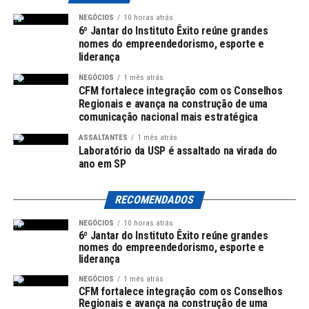
refletindo uma realidade mais fidedigna do mercado de
NEGÓCIOS
10 horas atrás
trabalho.
6º Jantar do Instituto Êxito reúne grandes
nomes do empreendedorismo, esporte e
liderança
Impacto na série histórica
NEGÓCIOS
1 mês atrás
A Pnad Contínua, que teve sua série histórica iniciada
CFM fortalece integração com os Conselhos
Regionais e avança na construção de uma
em 2012, está prestes a passar por uma atualização
comunicação nacional mais estratégica
significativa. O IBGE esclarece que a reponderação
considera os totais populacionais conforme as projeções
ASSALTANTES
1 mês atrás
Laboratório da USP é assaltado na virada do
que serão apresentadas em 2024, levando em conta os
ano em SP
dados do último Censo.
RECOMENDADOS
Conforme exemplo dado pelo IBGE, se a nova coleta
indicar uma presença maior de mulheres em
NEGÓCIOS
10 horas atrás
determinadas proporções na população, essa nova
6º Jantar do Instituto Êxito reúne grandes
nomes do empreendedorismo, esporte e
dimensão será refletida nos dados da Pnad. Até agora, a
liderança
Pnad estimava uma população de 216 milhões, enquanto
NEGÓCIOS
1 mês atrás
o Censo 2022 indicou que a população brasileira totaliza
CFM fortalece integração com os Conselhos
212,6 milhões. Assim, a reponderação se torna não
Regionais e avança na construção de uma