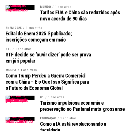
do trabalho no Brasil, uma vez que inclui todas as
formas de ocupação, como empregos sem carteira
MUNDO
1 ano atrás
Tarifas EUA e China são reduzidas após
assinada, temporários, e autônomos, em contraste com
novo acordo de 90 dias
o Cadastro Geral de Empregados e Desempregados
(Caged), que se limita a trabalhadores com carteira.
ENEM 2025
1 ano atrás
Edital do Enem 2025 é publicado;
inscrições começam em maio
Perguntas comuns sobre as mudanças na
STF
1 ano atrás
Pnad
STF decide se ‘ouvir dizer’ pode ser prova
em júri popular
Para esclarecer os impactos da mudança na forma de
MOCHA
1 ano atrás
divulgação da Pnad, a Agência Brasil elaborou um
Como Trump Perdeu a Guerra Comercial
conjunto de perguntas e respostas:
com a China – E o Que Isso Significa para
o Futuro da Economia Global
Por que haverá essa mudança?
G1
1 ano atrás
Turismo impulsiona economia e
Uma das principais finalidades dos censos demográficos
preservação no Pantanal mato-grossense
do IBGE é atualizar os parâmetros populacionais das
pesquisas domiciliares. Essa reponderação é uma prática
EDUCAÇÃO
1 ano atrás
Como a IA está revolucionando a
recorrente e necessária após os censos decenais.
faculdade