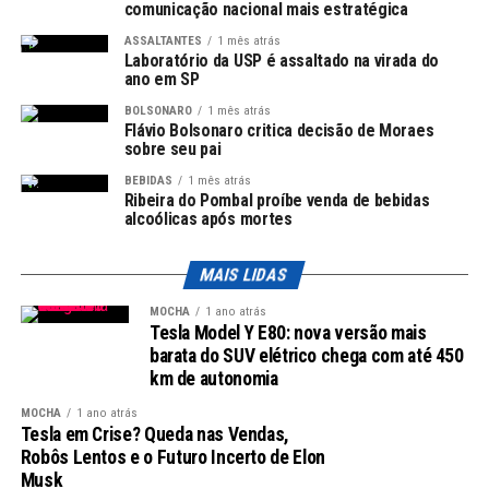
comunicação nacional mais estratégica
apenas necessária, mas vital para a precisão dos dados.
ASSALTANTES
1 mês atrás
Laboratório da USP é assaltado na virada do
Mercado de trabalho: abrangência e
ano em SP
metodologias
BOLSONARO
1 mês atrás
Flávio Bolsonaro critica decisão de Moraes
sobre seu pai
A Pnad Contínua, publicada trimestralmente, aponta o
BEBIDAS
1 mês atrás
cenário do mercado de trabalho através de visitas a 211
Ribeira do Pombal proíbe venda de bebidas
mil domicílios distribuídos em 3,5 mil municípios. Um
alcoólicas após mortes
dos aspectos mais relevantes dessa pesquisa é que, para
o IBGE, é considerada desempregada somente a pessoa
MAIS LIDAS
que efetivamente busca por um emprego.
MOCHA
1 ano atrás
Tesla Model Y E80: nova versão mais
Leia Também:
Fórum Fundação Dom
barata do SUV elétrico chega com até 450
Cabral recebe CEO da Porsche
km de autonomia
Consulting com case de
MOCHA
1 ano atrás
transformação
Tesla em Crise? Queda nas Vendas,
Robôs Lentos e o Futuro Incerto de Elon
Essa definição amplia a compreensão sobre a realidade
Musk