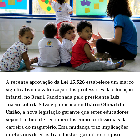
habitantes até os dias atuais, as tradições e a luta por
igualdade e reconhecimento têm sido pilares na
construção da sociedade.
Leia Também:
Senado discute
proteção a jovens atletas em novos
projetos de lei
Contribuições Sociais e Econômicas
Além do aspecto cultural, a comunidade negra tem
A recente aprovação da
Lei 15.326
estabelece um marco
contribuído de maneira significativa para a economia
significativo na valorização dos professores da educação
local. Dados históricos mostram que os descendentes de
infantil no Brasil. Sancionada pelo presidente Luiz
africanos influenciaram diversos setores, desde a
Inácio Lula da Silva e publicada no
Diário Oficial da
agricultura até o comércio e a educação. Reconhecer
União
, a nova legislação garante que estes educadores
essas contribuições é um passo crucial para a promoção
sejam finalmente reconhecidos como profissionais da
da igualdade racial e a valorização da diversidade.
carreira do magistério. Essa mudança traz implicações
diretas nos direitos trabalhistas, garantindo o piso
Impacto Educacional