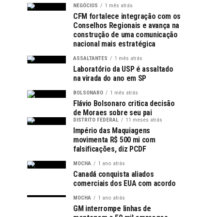
NEGÓCIOS
1 mês atrás
CFM fortalece integração com os
Conselhos Regionais e avança na
construção de uma comunicação
nacional mais estratégica
ASSALTANTES
1 mês atrás
Laboratório da USP é assaltado
na virada do ano em SP
BOLSONARO
1 mês atrás
Flávio Bolsonaro critica decisão
de Moraes sobre seu pai
DISTRITO FEDERAL
11 meses atrás
Império das Maquiagens
movimenta R$ 500 mi com
falsificações, diz PCDF
MOCHA
1 ano atrás
Canadá conquista aliados
comerciais dos EUA com acordo
MOCHA
1 ano atrás
GM interrompe linhas de