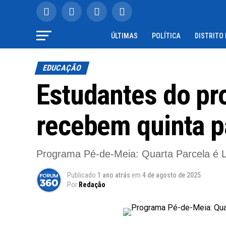
ÚLTIMAS
POLÍTICA
DISTRITO
EDUCAÇÃO
Estudantes do p
recebem quinta p
Programa Pé-de-Meia: Quarta Parcela é L
Publicado
1 ano atrás
em
4 de agosto de 2025
Por
Redação