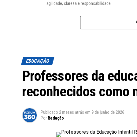
agilidade, clareza e responsabilidade.
EDUCAÇÃO
Professores da educa
reconhecidos como m
Publicado
2 meses atrás
em
9 de junho de 2026
Por
Redação