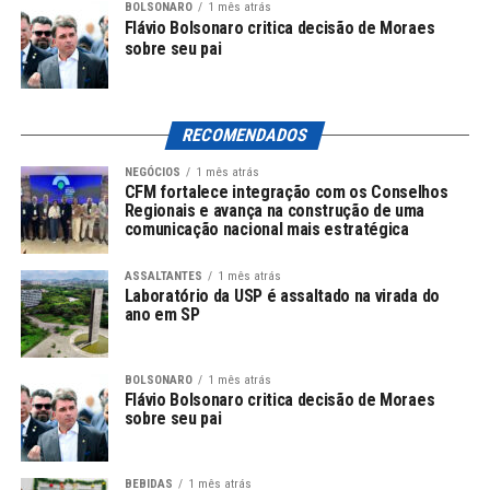
BOLSONARO
1 mês atrás
escolaparalimpica@cpb.org.br.
Flávio Bolsonaro critica decisão de Moraes
sobre seu pai
Horários das Atividades
As atividades da Escolinha acontecem nas segundas e
RECOMENDADOS
quartas-feiras, além das terças e quintas-feiras, em dois
horários: das 14h às 15h30 e das 16h às 17h30. Durante
NEGÓCIOS
1 mês atrás
CFM fortalece integração com os Conselhos
o período de treinamento, os jovens recebem não
Regionais e avança na construção de uma
apenas uniforme e lanche, mas também transporte em
comunicação nacional mais estratégica
locais estratégicos da Grande São Paulo, facilitando
assim o acesso.
ASSALTANTES
1 mês atrás
Laboratório da USP é assaltado na virada do
ano em SP
Modalidades Oferecidas na Escola
Paralímpica
BOLSONARO
1 mês atrás
Flávio Bolsonaro critica decisão de Moraes
sobre seu pai
A Escola Paralímpica de Esportes oferece um amplo
leque de atividades, totalizando 15 modalidades
inspiradas nos Jogos Paralímpicos. Entre as disciplinas
BEBIDAS
1 mês atrás