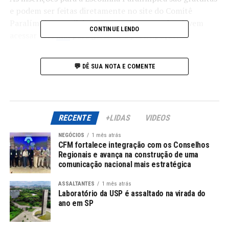
e podem ser feitas diretamente no site do Comitê
Paralímpico Brasileiro (CPB). Os interessados devem
CONTINUE LENDO
acessar este
link
para garantir a participação.
Documentação Necessária
💬 DÊ SUA NOTA E COMENTE
Para efetuar a inscrição, é necessário que os
participantes apresentem alguns documentos. Entre
eles estão:
RECENTE
+LIDAS
VIDEOS
RG e CPF
NEGÓCIOS
1 mês atrás
CFM fortalece integração com os Conselhos
Laudo médico
que comprove a deficiência
Regionais e avança na construção de uma
Atestado médico de aptidão
comunicação nacional mais estratégica
para a prática
esportiva
ASSALTANTES
1 mês atrás
Laboratório da USP é assaltado na virada do
Boletim escolar digitalizado
ano em SP
Além disso, a equipe da Escolinha está disponível para
esclarecer dúvidas através do e-mail