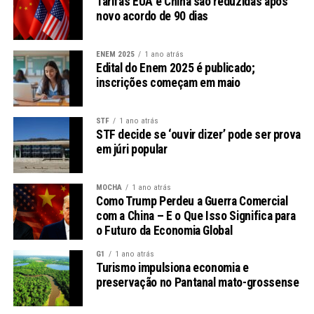
Tarifas EUA e China são reduzidas após
Tiro com arco
novo acordo de 90 dias
Triatlo
ENEM 2025
1 ano atrás
Vôlei sentado
Edital do Enem 2025 é publicado;
inscrições começam em maio
Leia Também:
Presidente da CBF é
investigado na Operação Caixa Preta
STF
1 ano atrás
STF decide se ‘ouvir dizer’ pode ser prova
em júri popular
Atualmente, a Escolinha atende a 477 crianças e
adolescentes com deficiências físicas, visuais e
intelectuais, criando oportunidades para que estes
MOCHA
1 ano atrás
Como Trump Perdeu a Guerra Comercial
jovens possam desenvolver habilidades esportivas e
com a China – E o Que Isso Significa para
sociais.
o Futuro da Economia Global
Casos de Sucesso
G1
1 ano atrás
Turismo impulsiona economia e
preservação no Pantanal mato-grossense
Desde seu lançamento em 2018, a Escolinha Paralímpica
já lançou talentos no cenário esportivo. Um exemplo