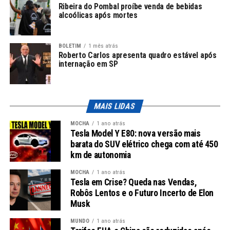
disponíveis estão:
Ribeira do Pombal proíbe venda de bebidas
alcoólicas após mortes
Atletismo
Badminton
BOLETIM
1 mês atrás
Roberto Carlos apresenta quadro estável após
internação em SP
Bocha
Futebol de cegos
Goalball
MAIS LIDAS
Halterofilismo
MOCHA
1 ano atrás
Tesla Model Y E80: nova versão mais
Judô
barata do SUV elétrico chega com até 450
Natação
km de autonomia
Paraesgrima
MOCHA
1 ano atrás
Tesla em Crise? Queda nas Vendas,
Rugby em cadeira de rodas
Robôs Lentos e o Futuro Incerto de Elon
Musk
Tênis de mesa
Tênis em cadeira de rodas
MUNDO
1 ano atrás