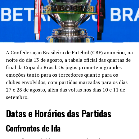
confirmando que a visita dos agentes federais à sua sede
ocorreu entre 6h24 e 6h52, durante a manhã de quarta-
feira. O comunicado destacou que a operação não tem
relação direta com a entidade ou com o futebol
brasileiro.
“É importante ressaltar que
A Confederação Brasileira de Futebol (CBF) anunciou, na
noite do dia 13 de agosto, a tabela oficial das quartas de
a operação não tem
final da Copa do Brasil. Os jogos prometem grandes
qualquer relação com a CBF
emoções tanto para os torcedores quanto para os
ou futebol brasileiro e que o
clubes envolvidos, com partidas marcadas para os dias
27 e 28 de agosto, além das voltas nos dias 10 e 11 de
presidente da entidade,
setembro.
Samir Xaud, não é o centro
Datas e Horários das Partidas
das apurações”, informou a
CBF.
Confrontos de Ida