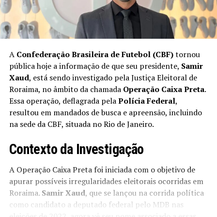
A
Confederação Brasileira de Futebol (CBF)
tornou
pública hoje a informação de que seu presidente,
Samir
Xaud
, está sendo investigado pela Justiça Eleitoral de
Roraima, no âmbito da chamada
Operação Caixa Preta
.
Essa operação, deflagrada pela
Polícia Federal
,
resultou em mandados de busca e apreensão, incluindo
na sede da CBF, situada no Rio de Janeiro.
Contexto da Investigação
A Operação Caixa Preta foi iniciada com o objetivo de
apurar possíveis irregularidades eleitorais ocorridas em
Roraima.
Samir Xaud
, que se lançou na corrida política
como candidato a deputado federal pelo MDB nas
eleições de 2022, agora vê seu nome associado a essas