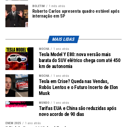
Horário:
21h30 (Nilton Santos, Rio de Janeiro)
população e os entusiastas do futebol estão atentos aos
BOLETIM
1 mês atrás
Expectativa dos Torcedores
Roberto Carlos apresenta quadro estável após
desenvolvimentos desse caso, que pode não apenas
internação em SP
afetar a imagem de Xaud, mas também implicar a
Os confrontos prometem ser intensos e acirrados, uma
própria integridade da CBF.
vez que colocam frente a frente alguns dos maiores
clubes do futebol brasileiro. O Twitter oficial da Copa do
MAIS LIDAS
Leia Também:
PSG atropela e é
Brasil compartilhou um emocionante post perguntando
campeão da Copa da França antes da
MOCHA
1 ano atrás
quem será o campeão, uma interação que gerou
final da Champions
Tesla Model Y E80: nova versão mais
ansiedade e expectativa nas redes sociais. Os torcedores
barata do SUV elétrico chega com até 450
estão prontos para vitórias e derrotas, acompanhando
km de autonomia
Especialistas Comentam
cada movimento de seus times favoritos.
MOCHA
1 ano atrás
Analistas políticos e especialistas em direito eleitoral
Tesla em Crise? Queda nas Vendas,
expressaram a importância de que investigações como
Robôs Lentos e o Futuro Incerto de Elon
“QUEM VAI SER O
essa sejam levadas a sério. A credibilidade das
Musk
CAMPEÃO? 🏆 Os
instituições eleitorais é crucial para garantir que os
MUNDO
1 ano atrás
processos democráticos não sejam corrompidos.
confrontos das quartas de
Tarifas EUA e China são reduzidas após
novo acordo de 90 dias
final e o chaveamento até a
Implicações Práticas
ENEM 2025
1 ano atrás