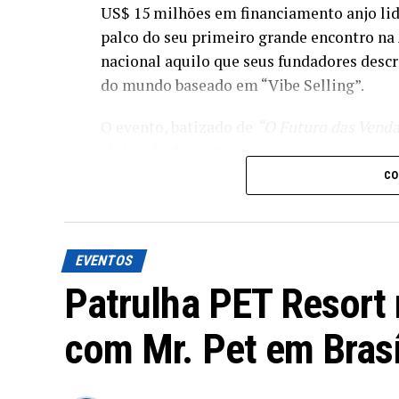
US$ 15 milhões em financiamento anjo lid
palco do seu primeiro grande encontro na
nacional aquilo que seus fundadores des
do mundo baseado em “Vibe Selling”.
O evento, batizado de
“O Futuro das Venda
de Vendas”
, aconteceu em um espaço corp
relevantes do marketing digital e da mídi
CO
empreendedorismo.
O problema que ninguém quer
EVENTOS
A apresentação de Leo Huan, fundador e C
Patrulha PET Resort 
sobre como as empresas brasileiras perdem
atendimento são brutais.
com Mr. Pet em Brasí
📊 Os dados apresent