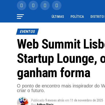
ÚLTIMAS
POLÍTICA
DISTRITO
EVENTOS
Web Summit Lisb
Startup Lounge, 
ganham forma
O ponto de encontro mais inspirador do W
criar o futuro.
Publicado
9 meses atrás
em
11 de novembro de 2025
Por
Arthur Diniz