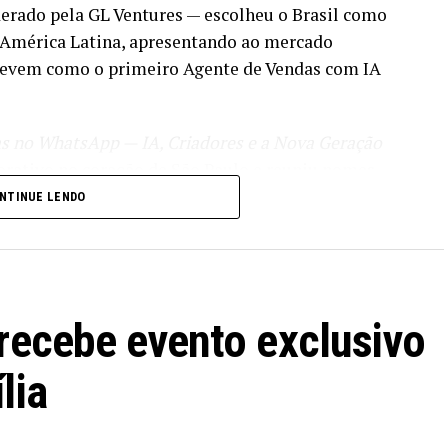
erado pela GL Ventures — escolheu o Brasil como
 América Latina, apresentando ao mercado
crevem como o primeiro Agente de Vendas com IA
s no WhatsApp — IA, Criadores e a Nova Geração
orativo no coração de São Paulo e reuniu nomes
a especializada em tecnologia e
NTINUE LENDO
 admitir
EO da Dealism, começou de forma direta: os dados
recebe evento exclusivo
 dinheiro todos os dias por falta de agilidade no
lia
ados no evento: