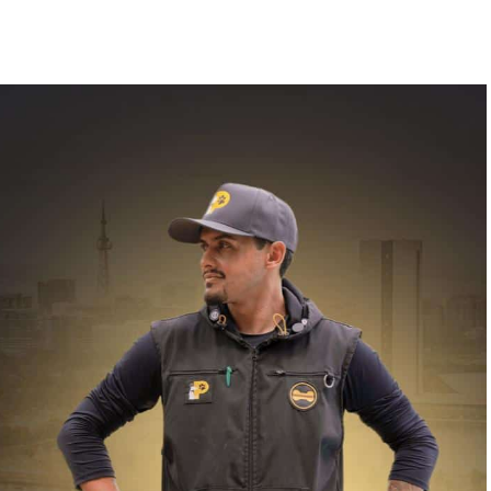
ão respondidas a tempo
is
companhamento
o digital reconhece — o WhatsApp virou o
 operação por trás dele ainda é artesanal. A equipe
, o treinamento é caro e lento, e a gestão consome
 deve ficar com o Agente. A
o e a criatividade voltam
o Huan, Fundador e CEO da