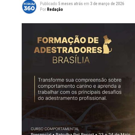
Publicado
5 meses atrás
em
3 de março de 2026
Por
Redação
80% das mensagens dos clientes não s
5h+ por dia gastas em follow-ups manua
60% dos leads perdidos por falta de a
São números que qualquer dono de negóci
principal canal de vendas do Brasil, mas a
não escala, o atendimento é inconsistente
mais do que deveria.
“O trabalho repetitivo
confiança, o julgament
para as pessoas.”
— Le
Dealism