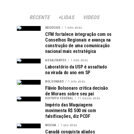
RECENTE
+LIDAS
VIDEOS
NEGÓCIOS
1 mês atrás
CFM fortalece integração com os
Conselhos Regionais e avança na
construção de uma comunicação
nacional mais estratégica
ASSALTANTES
1 mês atrás
Laboratório da USP é assaltado
na virada do ano em SP
BOLSONARO
1 mês atrás
Flávio Bolsonaro critica decisão
de Moraes sobre seu pai
DISTRITO FEDERAL
11 meses atrás
Império das Maquiagens
movimenta R$ 500 mi com
falsificações, diz PCDF
MOCHA
1 ano atrás
Canadá conquista aliados