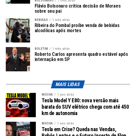
O programa
Tarde Nacional
, da Rádio Nacional, fez uma
BOLSONARO
1 mês atrás
Flávio Bolsonaro critica decisão de Moraes
homenagem à data no ano passado, destacando a
sobre seu pai
importância dessa luta.
BEBIDAS
1 mês atrás
Ribeira do Pombal proíbe venda de bebidas
Dia Internacional dos Povos Indígenas: 9 de
alcoólicas após mortes
agosto
BOLETIM
1 mês atrás
Em 9 de agosto, celebra-se o Dia Internacional dos
Roberto Carlos apresenta quadro estável após
Povos Indígenas, uma data instituída pela ONU em
internação em SP
1994. Este dia convida à reflexão sobre os desafios
enfrentados pelas comunidades indígenas, tanto no
Brasil quanto no mundo. A Rádio Nacional veiculou uma
MAIS LIDAS
reportagem especial sobre a celebração e a contribuição
dos povos indígenas para o meio ambiente.
MOCHA
1 ano atrás
Tesla Model Y E80: nova versão mais
barata do SUV elétrico chega com até 450
Leia Também:
Senado avança em
km de autonomia
novas políticas para o Dia da
Educação
MOCHA
1 ano atrás
Tesla em Crise? Queda nas Vendas,
Robôs Lentos e o Futuro Incerto de Elon