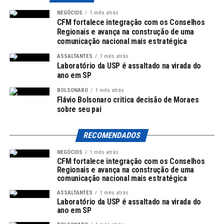
Dia Nacional de Combate ao Fumo: 29 de agosto
NEGÓCIOS
1 mês atrás
CFM fortalece integração com os Conselhos
Outra data crucial para a saúde é o Dia Nacional de
Regionais e avança na construção de uma
Combate ao Fumo, que ocorre em 29 de agosto. Criado
comunicação nacional mais estratégica
pela Lei nº 7.488/86, este dia tem como foco a
ASSALTANTES
1 mês atrás
conscientização sobre os males do tabagismo. Em 2020 e
Laboratório da USP é assaltado na virada do
2024, a Agência Brasil produziu matérias sobre a
ano em SP
efeméride, abordando os impactos do tabagismo,
BOLSONARO
1 mês atrás
incluindo os cigarros eletrônicos.
Flávio Bolsonaro critica decisão de Moraes
sobre seu pai
Direitos Humanos e Visibilidade
RECOMENDADOS
Dia Nacional dos Direitos Humanos: 12 de
NEGÓCIOS
1 mês atrás
agosto
CFM fortalece integração com os Conselhos
Regionais e avança na construção de uma
O Dia Nacional dos Direitos Humanos, celebrado em 12
comunicação nacional mais estratégica
de agosto, reafirma a luta por garantias fundamentais. A
ASSALTANTES
1 mês atrás
data é marcada pela memória de figuras como a
Laboratório da USP é assaltado na virada do
ano em SP
sindicalista Margarida Maria Alves, assassinada em 1983.