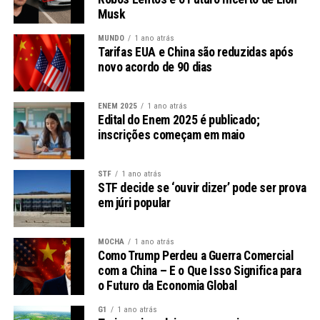
Dia Nacional da Visibilidade Lésbica: 29 de
Musk
agosto
MUNDO
1 ano atrás
Ao final do mês, em 29 de agosto, se celebra o Dia
Tarifas EUA e China são reduzidas após
novo acordo de 90 dias
Nacional da Visibilidade Lésbica. Instituída após o 1º
Seminário Nacional de Lésbicas (SENALE) em 1996, a
data é um marco da luta por direitos, representatividade
ENEM 2025
1 ano atrás
Edital do Enem 2025 é publicado;
e contra a violência e a lesbofobia. Em 2023, o tema foi
inscrições começam em maio
destacado em uma matéria da Radioagência Nacional.
Outras Comemorações Importantes
STF
1 ano atrás
STF decide se ‘ouvir dizer’ pode ser prova
em júri popular
Lembranças e Eventos Históricos
Agosto também traz uma série de eventos e
MOCHA
1 ano atrás
nascimentos que marcaram a história da cultura e da
Como Trump Perdeu a Guerra Comercial
com a China – E o Que Isso Significa para
ciência. As celebrações variam desde recordações de
o Futuro da Economia Global
figuras icônicas até datas que impactaram a sociedade.
G1
1 ano atrás