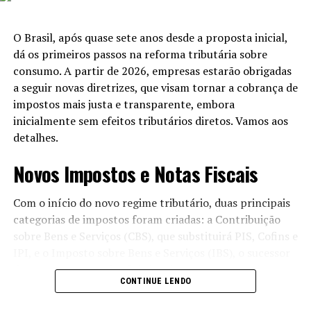
Permanente
O Brasil, após quase sete anos desde a proposta inicial,
Em seu discurso, o senador ressaltou que a diversidade
dá os primeiros passos na reforma tributária sobre
do Brasil é uma de suas maiores fortalezas. No entanto,
consumo. A partir de 2026, empresas estarão obrigadas
ele alertou para o perigo de que a discordância política
a seguir novas diretrizes, que visam tornar a cobrança de
se transforme em ódio. “O Congresso desempenhará seu
impostos mais justa e transparente, embora
papel de mediador político, buscando resolver, ao invés
inicialmente sem efeitos tributários diretos. Vamos aos
de ampliar, os conflitos,” afirmou Alcolumbre.
detalhes.
A independência entre os Poderes, de acordo com o
Novos Impostos e Notas Fiscais
presidente do Senado, é crucial para garantir a
harmonia institucional. Ele reafirmou que o Legislativo
Com o início do novo regime tributário, duas principais
exerceria suas funções de maneira independente, sem
categorias de impostos foram criadas: a Contribuição
perder a disposição para dialogar com o Executivo e o
sobre Bens e Serviços (CBS), que substituirá PIS, Cofins e
Judiciário.
IPI, e o Imposto sobre Bens e Serviços (IBS), o sucessor
do ICMS e ISS. Desde 1º de janeiro, as empresas devem
Um Compromisso com o Povo
CONTINUE LENDO
emitir notas fiscais que destaquem os valores
correspondentes a esses tributos. Para a Nota Fiscal de
Alcolumbre pediu um ano legislativo pautado pelo