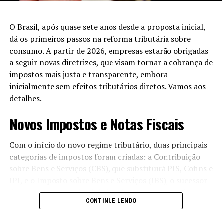
com práticas de branding tradicionais, mostrando como
o conhecimento em tecnologia é fundamental para o
O Brasil, após quase sete anos desde a proposta inicial,
sucesso no mercado contemporâneo.
dá os primeiros passos na reforma tributária sobre
consumo. A partir de 2026, empresas estarão obrigadas
Leia Também:
Homem é preso em
a seguir novas diretrizes, que visam tornar a cobrança de
metrô do DF por lesão corporal
impostos mais justa e transparente, embora
inicialmente sem efeitos tributários diretos. Vamos aos
Nicolo Zingales: A Visão da FGV
detalhes.
Por último, o professor Nicolo Zingales, do Centro de
Novos Impostos e Notas Fiscais
Tecnologia e Sociedade da Fundação Getúlio Vargas
(FGV), também fará parte do debate. Autor de diversos
Com o início do novo regime tributário, duas principais
trabalhos que exploram a relação entre tecnologia, ética
categorias de impostos foram criadas: a Contribuição
e direito, Zingales oferece uma perspectiva crítica sobre
sobre Bens e Serviços (CBS), que substituirá PIS, Cofins e
o impacto das tecnologias na sociedade.
IPI, e o Imposto sobre Bens e Serviços (IBS), o sucessor
do ICMS e ISS. Desde 1º de janeiro, as empresas devem
Questões Éticas em Debate
CONTINUE LENDO
emitir notas fiscais que destaquem os valores
correspondentes a esses tributos. Para a Nota Fiscal de
Com sua formação acadêmica e experiência em questões