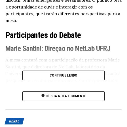
discutir temas emergentes e desafiadores. O público terá
a oportunidade de ouvir e interagir com os
participantes, que trarão diferentes perspectivas para a
mesa.
Participantes do Debate
Marie Santini: Direção no NetLab UFRJ
A mesa contará com a participação da professora Marie
Santini, que é diretora do NetLab, laboratório da
Universidade Federal do Rio de Janeiro (UFRJ) dedicado à
CONTINUE LENDO
pesquisa em tecnologia e inovação. Santini possui uma
vasta experiência em estudos sobre a intersecção entre
tecnologia e sociedade.
💬 DÊ SUA NOTA E COMENTE
Expertise em Inovação
Com um histórico de pesquisa focado em como as
GERAL
inovações tecnológicas afetam comportamentos sociais