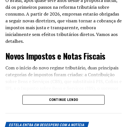
transformar a energia de alta tensão em níveis mais
O Brasil, após quase sete anos desde a proposta inicial,
utilizáveis para os consumidores.
dá os primeiros passos na reforma tributária sobre
consumo. A partir de 2026, empresas estarão obrigadas
a seguir novas diretrizes, que visam tornar a cobrança de
Leia Também:
Pescadores de cinco
impostos mais justa e transparente, embora
comunidades limpam Lagoa de
inicialmente sem efeitos tributários diretos. Vamos aos
Araruama
detalhes.
Por Que o Investimento é Crucial
Novos Impostos e Notas Fiscais
O investimento de R$ 82 milhões não é apenas um
número; é um indicativo de que as empresas estão
Com o início do novo regime tributário, duas principais
comprometidas com o futuro energético da região. Com
categorias de impostos foram criadas: a Contribuição
o aumento das iniciativas sustentáveis e das demandas
sobre Bens e Serviços (CBS), que substituirá PIS, Cofins e
crescentes por energia, uma rede moderna é
IPI, e o Imposto sobre Bens e Serviços (IBS), o sucessor
indispensável.
do ICMS e ISS. Desde 1º de janeiro, as empresas devem
CONTINUE LENDO
emitir notas fiscais que destaquem os valores
O Papel da Sustentabilidade na Nova Rede
correspondentes a esses tributos. Para a Nota Fiscal de
de Energia
Serviços eletrônica (NFS-e), o destaque do imposto será
a princípio facultativo, e as empresas do Simples
ESTELA ENTRA EM DESESPERO COM A NOTÍCIA