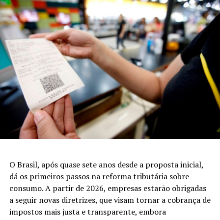
Senado
É verdade que existe um
projeto de lei
, o
PL
3.739/2024
, que está atualmente em discussão no
Senado. Este projeto, de autoria do senador Cleitinho
(Republicanos-MG), visa alterar a Legislação do Bolsa
Família, introduzindo um cartão de pagamento para
dispêndios autorizados. Contudo, é vital esclarecer que
este projeto não foi ainda votado e, portanto, não altera
as regras vigentes.
Leia Também:
Avião na Índia emite
'mayday' antes de queda; sem
O Brasil, após quase sete anos desde a proposta inicial,
sobreviventes
dá os primeiros passos na reforma tributária sobre
consumo. A partir de 2026, empresas estarão obrigadas
Detalhes do PL 3.739/2024
a seguir novas diretrizes, que visam tornar a cobrança de
impostos mais justa e transparente, embora
Este projeto propõe que os benefícios do Bolsa Família