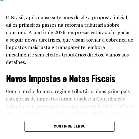
suporte mais robusto às novas famílias no Brasil,
refletindo uma tendência crescente de valorização do
O Brasil, após quase sete anos desde a proposta inicial,
papel dos pais nos cuidados iniciais com os filhos.
dá os primeiros passos na reforma tributária sobre
consumo. A partir de 2026, empresas estarão obrigadas
Projetos Relacionados à Área Social
a seguir novas diretrizes, que visam tornar a cobrança de
impostos mais justa e transparente, embora
O Senado possui uma pauta repleta de iniciativas ligadas
inicialmente sem efeitos tributários diretos. Vamos aos
à área social que também poderão ser debatidas em
detalhes.
breve. Entre essas propostas, destaca-se o Projeto de Lei
331/2025, que prioriza pessoas com deficiência em
Novos Impostos e Notas Fiscais
processos de seleção para trabalho remoto. Essa
iniciativa surgiu de uma ideia cidadã, enviada através do
Com o início do novo regime tributário, duas principais
Portal e-Cidadania, demonstrando a importância da
categorias de impostos foram criadas: a Contribuição
participação pública na criação de leis.
sobre Bens e Serviços (CBS), que substituirá PIS, Cofins e
IPI, e o Imposto sobre Bens e Serviços (IBS), o sucessor
Leia Também:
Iraniano nega trégua
do ICMS e ISS. Desde 1º de janeiro, as empresas devem
com Israel após anúncio de Trump
CONTINUE LENDO
emitir notas fiscais que destaquem os valores
correspondentes a esses tributos. Para a Nota Fiscal de