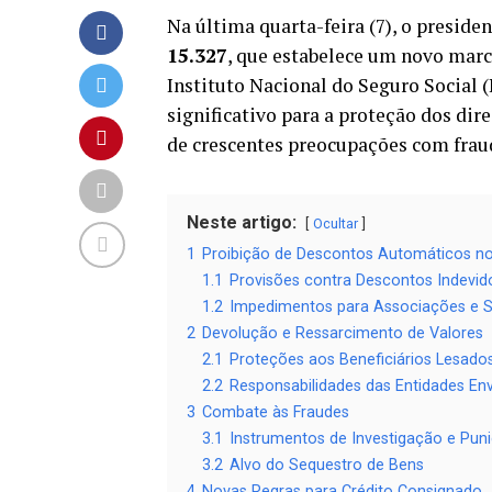
Na última quarta-feira (7), o preside
15.327
, que estabelece um novo marc
Instituto Nacional do Seguro Social 
significativo para a proteção dos di
de crescentes preocupações com frau
Neste artigo:
Ocultar
1
Proibição de Descontos Automáticos no
1.1
Provisões contra Descontos Indevid
1.2
Impedimentos para Associações e S
2
Devolução e Ressarcimento de Valores
2.1
Proteções aos Beneficiários Lesado
2.2
Responsabilidades das Entidades Env
3
Combate às Fraudes
3.1
Instrumentos de Investigação e Pun
3.2
Alvo do Sequestro de Bens
4
Novas Regras para Crédito Consignado