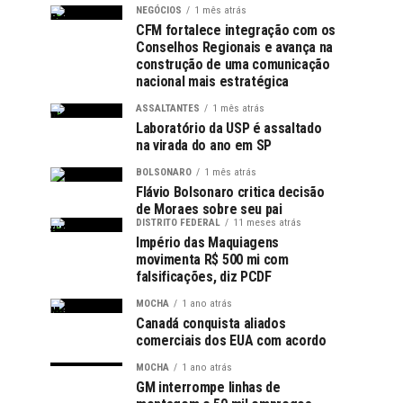
NEGÓCIOS
1 mês atrás
CFM fortalece integração com os
Conselhos Regionais e avança na
construção de uma comunicação
nacional mais estratégica
ASSALTANTES
1 mês atrás
Laboratório da USP é assaltado
na virada do ano em SP
BOLSONARO
1 mês atrás
Flávio Bolsonaro critica decisão
de Moraes sobre seu pai
DISTRITO FEDERAL
11 meses atrás
Império das Maquiagens
movimenta R$ 500 mi com
falsificações, diz PCDF
MOCHA
1 ano atrás
Canadá conquista aliados
comerciais dos EUA com acordo
MOCHA
1 ano atrás
GM interrompe linhas de