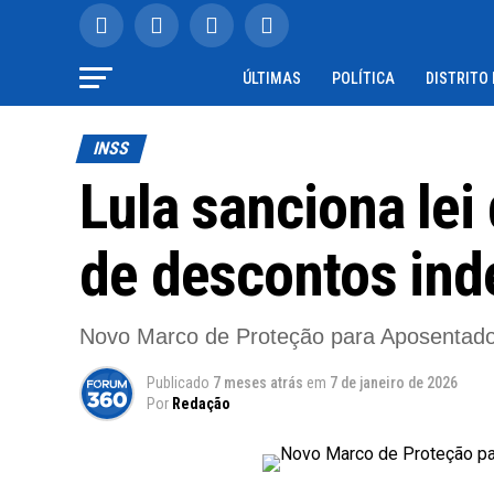
ÚLTIMAS
POLÍTICA
DISTRITO
INSS
Lula sanciona le
de descontos ind
Novo Marco de Proteção para Aposentados
Publicado
7 meses atrás
em
7 de janeiro de 2026
Por
Redação