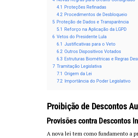
4.1
Proteções Refinadas
4.2
Procedimentos de Desbloqueio
5
Proteção de Dados e Transparência
5.1
Reforço na Aplicação da LGPD
6
Vetos do Presidente Lula
6.1
Justificativas para o Veto
6.2
Outros Dispositivos Votados
6.3
Estruturas Biométricas e Regras Des
7
Tramitação Legislativa
7.1
Origem da Lei
7.2
Importância do Poder Legislativo
Proibição de Descontos Au
Provisões contra Descontos I
A nova lei tem como fundamento a pro