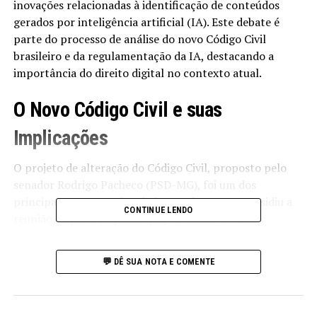
inovações relacionadas à identificação de conteúdos
gerados por inteligência artificial (IA). Este debate é
parte do processo de análise do novo Código Civil
brasileiro e da regulamentação da IA, destacando a
importância do direito digital no contexto atual.
O Novo Código Civil e suas
Implicações
O projeto de alteração do Código Civil, proposto pelo
senador Rodrigo Pacheco (PSD-MG), foi um dos
principais assuntos abordados. Pacheco, que presidiu a
CONTINUE LENDO
reunião, expressou preocupações sobre os riscos
associados à desinformação, especialmente com a
disseminação de imagens e vídeos gerados por IA. Ele
💬 DÊ SUA NOTA E COMENTE
enfatizou a necessidade de mecanismos que assegurem a
veracidade dos conteúdos que circulam nas redes sociais.