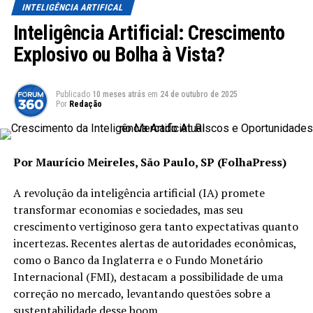
“A dúvida sobre a autenticidade de uma imagem é uma
INTELIGÊNCIA ARTIFICAL
questão que pode gerar instabilidade na sociedade.
Inteligência Artificial: Crescimento
Precisamos encontrar formas de mitigar essa
Explosivo ou Bolha à Vista?
ansiedade”, afirmou o senador. Esta afirmação reflete a
crescente apreensão em relação ao impacto da IA no
cotidiano das pessoas.
Publicado
10 meses atrás
em
24 de outubro de 2025
Por
Redação
Transparência e Consentimento na
Publicidade
Por Maurício Meireles, São Paulo, SP (FolhaPress)
Uma das inovações mais relevantes do novo Código Civil
é a obrigatoriedade de que prestadores de serviços e
A revolução da inteligência artificial (IA) promete
publicidades informem sobre o uso de IA, especialmente
transformar economias e sociedades, mas seu
em casos em que são reproduzidas pessoas, sejam elas
crescimento vertiginoso gera tanto expectativas quanto
vivas ou falecidas. A advogada Laura Porto, envolvida na
incertezas. Recentes alertas de autoridades econômicas,
elaboração do projeto, ressaltou que essa medida visa
como o Banco da Inglaterra e o Fundo Monetário
proteger o consumidor, garantindo que sejam
Internacional (FMI), destacam a possibilidade de uma
informados sobre a autenticidade das figuras com as
correção no mercado, levantando questões sobre a
quais estão interagindo nas mídias digitais.
sustentabilidade desse boom.