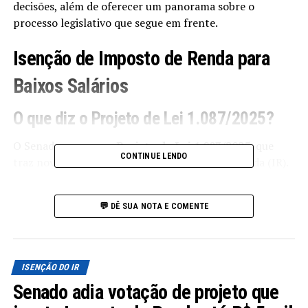
decisões, além de oferecer um panorama sobre o
processo legislativo que segue em frente.
Isenção de Imposto de Renda para
Baixos Salários
O que diz o Projeto de Lei 1.087/2025?
O Senado aprovou o
Projeto de Lei 1.087/2025
, que
CONTINUE LENDO
traz novidades na tributação do Imposto de Renda (IR).
A principal mudança é a isenção do IR para quem recebe
até R$ 5.000 mensais. Essa medida pode beneficiar
💬 DÊ SUA NOTA E COMENTE
milhões de brasileiros, oferecendo uma folga no
orçamento familiar e estimulando o consumo.
Alterações nas Alíquotas de IR
ISENÇÃO DO IR
Senado adia votação de projeto que
Além da isenção, a proposta também reduz as alíquotas
do Imposto de Renda para os salários que variam de
R$