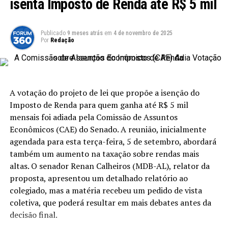
isenta Imposto de Renda até R$ 5 mil
5.000,01 a R$ 7.350
. Essas alterações visam nivelar a
carga tributária e proporcionar alívio financeiro a uma
classe média que frequentemente sente os efeitos
Publicado
9 meses atrás
em
4 de novembro de 2025
Por
Redação
diretos da carga tributária elevada.
A Necessidade de Compensação Fiscal
Para equilibrar a perda de arrecadação que essas
A votação do projeto de lei que propõe a isenção do
isenções representarão aos cofres públicos, o projeto
Imposto de Renda para quem ganha até R$ 5 mil
prevê um aumento na taxação sobre as rendas mais
mensais foi adiada pela Comissão de Assuntos
altas, especificamente aquelas superiores a
Econômicos (CAE) do Senado. A reunião, inicialmente
R$ 600.000
anuais
agendada para esta terça-feira, 5 de setembro, abordará
. Essa medida é uma tentativa de garantir que
aqueles que possuem maior capacidade financeira
também um aumento na taxação sobre rendas mais
contribuam de maneira justa para o sistema.
altas. O senador Renan Calheiros (MDB-AL), relator da
proposta, apresentou um detalhado relatório ao
colegiado, mas a matéria recebeu um pedido de vista
Leia Também:
Congresso retoma
coletiva, que poderá resultar em mais debates antes da
atividades com pautas sobre
decisão final.
impostos e cassações