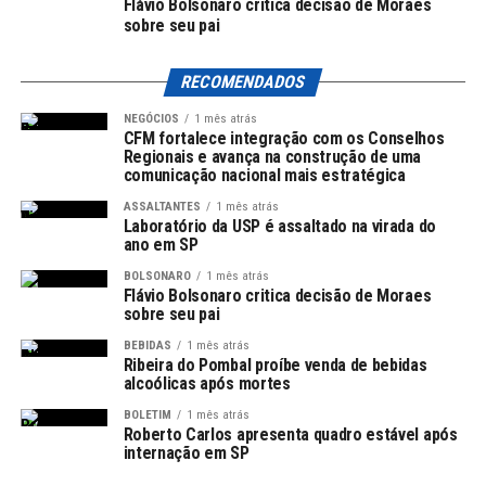
Flávio Bolsonaro critica decisão de Moraes
garantir a isonomia entre as empresas participantes. O
sobre seu pai
MPTCU e o TCU (Tribunal de Contas da União)
concordam que a dupla fase proposta pela Antaq exclui
RECOMENDADOS
operadores que já estão no porto, criando um cenário de
NEGÓCIOS
1 mês atrás
competição desigual. A exclusão deliberada de
CFM fortalece integração com os Conselhos
incumbentes, como a Maersk e a MSC, gera
Regionais e avança na construção de uma
comunicação nacional mais estratégica
preocupações sobre a equidade do processo.
ASSALTANTES
1 mês atrás
Laboratório da USP é assaltado na virada do
Leia Também:
Ribeira do Pombal
ano em SP
proíbe venda de bebidas alcoólicas
BOLSONARO
1 mês atrás
após mortes
Flávio Bolsonaro critica decisão de Moraes
sobre seu pai
A procuradora-geral Cristina Machado da Costa e Silva,
BEBIDAS
1 mês atrás
que assina o parecer, ressalta que a proposta de realizar
Ribeira do Pombal proíbe venda de bebidas
o leilão em duas fases não apresenta uma
alcoólicas após mortes
fundamentação técnica adequada. Segundo ela, não há
BOLETIM
1 mês atrás
evidências concretas que justifiquem essa exclusão,
Roberto Carlos apresenta quadro estável após
internação em SP
especialmente considerando que a obrigação de