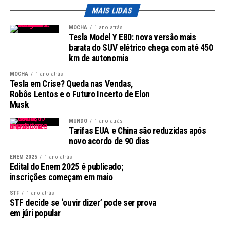
desinvestimento dos incumbentes pode criar um
MAIS LIDAS
ambiente mais competitivo.
MOCHA
1 ano atrás
Aposição do Governo e do Ministério
Tesla Model Y E80: nova versão mais
barata do SUV elétrico chega com até 450
da Fazenda
km de autonomia
MOCHA
1 ano atrás
Potenciais Riscos
Tesla em Crise? Queda nas Vendas,
Robôs Lentos e o Futuro Incerto de Elon
O Ministério da Fazenda levantou suas próprias
Musk
preocupações sobre a legalidade do modelo de leilão em
MUNDO
1 ano atrás
duas fases, alertando para o risco de judicialização do
Tarifas EUA e China são reduzidas após
processo. A iminência de complicações legais preocupa
novo acordo de 90 dias
o ministro de Portos e Aeroportos, Silvio Costa Filho,
ENEM 2025
1 ano atrás
que já manifestou sua disposição de respeitar a
Edital do Enem 2025 é publicado;
recomendação do relator, ministro Antonio Anastasia.
inscrições começam em maio
STF
1 ano atrás
Argumentos das Partes Interessadas
STF decide se ‘ouvir dizer’ pode ser prova
em júri popular
Visões Divergentes