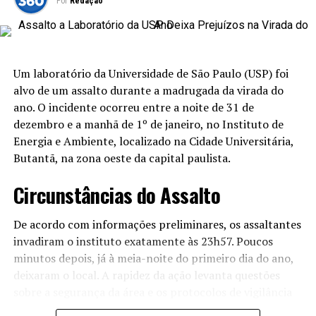
equipamentos adequados para a operação.
Por
Redação
Leia Também:
Senado analisa
projeto que tributa streaming e
incentiva cinema nacional
Um laboratório da Universidade de São Paulo (USP) foi
alvo de um assalto durante a madrugada da virada do
Após hours de busca inicial, uma aeronave foi
ano. O incidente ocorreu entre a noite de 31 de
incorporada às operações e, eventualmente, localizou
dezembro e a manhã de 1º de janeiro, no Instituto de
um corpo a aproximadamente 15 quilômetros da costa.
Energia e Ambiente, localizado na Cidade Universitária,
Precisamente identificado como sendo de Zanella, o
Butantã, na zona oeste da capital paulista.
corpo foi retirado da água e encaminhado para as
autoridades competentes.
Circunstâncias do Assalto
Itens da Embarcação Localizados
De acordo com informações preliminares, os assaltantes
invadiram o instituto exatamente às 23h57. Poucos
Durante as buscas, os bombeiros relataram que diversos
minutos depois, já à meia-noite do primeiro dia do ano,
itens que aparentavam pertencer à embarcação
deixaram o local. A rapidez da ação levanta questões
desaparecida foram localizados nas proximidades do
sobre a segurança da área e os protocolos de vigilância
local onde o corpo foi encontrado. Dentre os objetos
estabelecidos pela universidade.