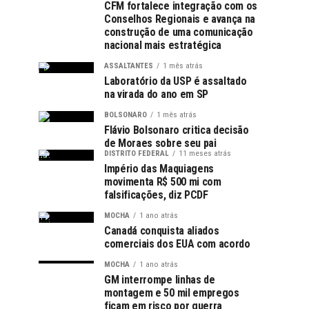
CFM fortalece integração com os
Conselhos Regionais e avança na
construção de uma comunicação
nacional mais estratégica
ASSALTANTES
1 mês atrás
Laboratório da USP é assaltado
na virada do ano em SP
BOLSONARO
1 mês atrás
Flávio Bolsonaro critica decisão
de Moraes sobre seu pai
DISTRITO FEDERAL
11 meses atrás
Império das Maquiagens
movimenta R$ 500 mi com
falsificações, diz PCDF
MOCHA
1 ano atrás
Canadá conquista aliados
comerciais dos EUA com acordo
MOCHA
1 ano atrás
GM interrompe linhas de
montagem e 50 mil empregos
ficam em risco por guerra