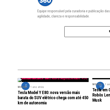
Equipe responsável pela curadoria e publicação da
agilidade, clareza e responsabilidade.
MOCHA
1 an
MOCHA
1 ano atrás
Tesla em 
Tesla Model Y E80: nova versão mais
Robôs Lent
barata do SUV elétrico chega com até 450
Musk
km de autonomia