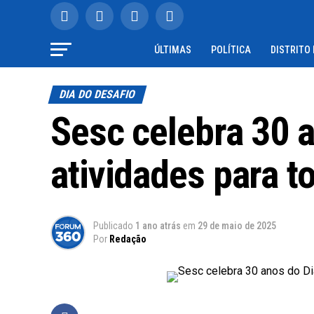
ÚLTIMAS
POLÍTICA
DISTRITO
DIA DO DESAFIO
Sesc celebra 30 
atividades para t
Publicado
1 ano atrás
em
29 de maio de 2025
Por
Redação