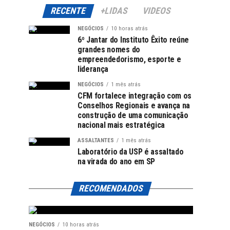
RECENTE
+LIDAS
VIDEOS
NEGÓCIOS
10 horas atrás
6º Jantar do Instituto Êxito reúne
grandes nomes do
empreendedorismo, esporte e
liderança
NEGÓCIOS
1 mês atrás
CFM fortalece integração com os
Conselhos Regionais e avança na
construção de uma comunicação
nacional mais estratégica
ASSALTANTES
1 mês atrás
Laboratório da USP é assaltado
na virada do ano em SP
RECOMENDADOS
NEGÓCIOS
10 horas atrás