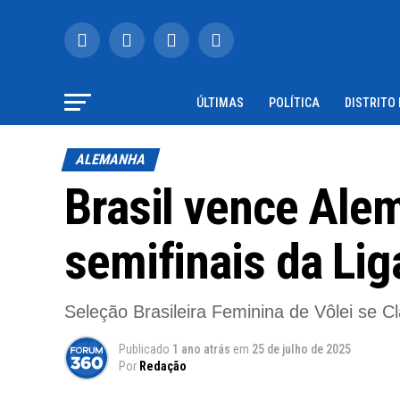
ÚLTIMAS
POLÍTICA
DISTRITO
ALEMANHA
Brasil vence Ale
semifinais da Li
Seleção Brasileira Feminina de Vôlei se C
Publicado
1 ano atrás
em
25 de julho de 2025
Por
Redação