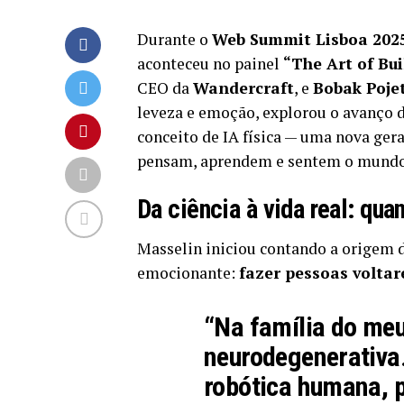
Durante o
Web Summit Lisboa 202
aconteceu no painel
“The Art of Bu
CEO da
Wandercraft
, e
Bobak Poje
leveza e emoção, explorou o avanço d
conceito de IA física — uma nova ge
pensam, aprendem e sentem o mundo 
Da ciência à vida real: qu
Masselin iniciou contando a origem 
emocionante:
fazer pessoas volta
“Na família do me
neurodegenerativa
robótica humana, 