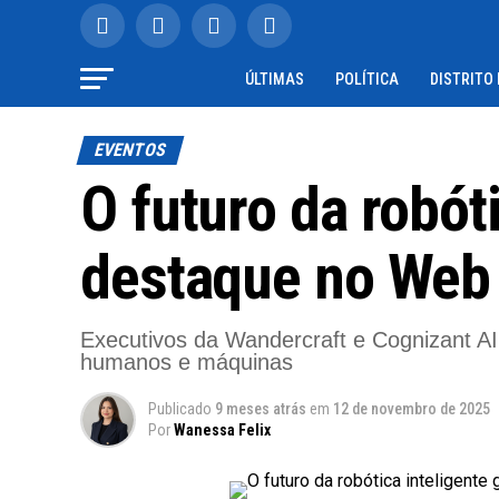
ÚLTIMAS
POLÍTICA
DISTRITO
EVENTOS
O futuro da robót
destaque no Web
Executivos da Wandercraft e Cognizant AI d
humanos e máquinas
Publicado
9 meses atrás
em
12 de novembro de 2025
Por
Wanessa Felix