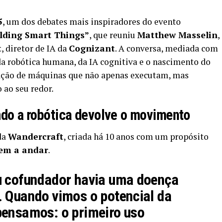
5
, um dos debates mais inspiradores do evento
ilding Smart Things”
, que reuniu
Matthew Masselin
,
t
, diretor de IA da
Cognizant
. A conversa, mediada com
a robótica humana, da IA cognitiva e o nascimento do
ração de máquinas que não apenas executam, mas
ao seu redor.
ando a robótica devolve o movimento
da
Wandercraft
, criada há 10 anos com um propósito
rem a andar
.
u cofundador havia uma doença
. Quando vimos o potencial da
pensamos: o primeiro uso