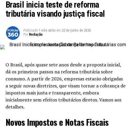
Brasil inicia teste de reforma
proibições semelhantes. “É essencial que o Brasil
tributária visando justiça fiscal
acompanhe essa evolução do conhecimento científico,
evitando práticas cruéis, especialmente quando existem
alternativas viáveis”, afirmou o senador durante a
Publicado
1 mês atrás
em
22 de junho de 2026
votação.
Por
Redação
O Que A Lei Implica?
A Lei 15.183 não altera as diretrizes existentes sobre
O Brasil, após quase sete anos desde a proposta inicial,
testes em medicamentos, sendo restrita a produtos
dá os primeiros passos na reforma tributária sobre
cosméticos e ingredientes que constam apenas nesses
consumo. A partir de 2026, empresas estarão obrigadas
itens. A proteção agora oferecida a animais não
a seguir novas diretrizes, que visam tornar a cobrança de
comprometerá a segurança de produtos que já se
impostos mais justa e transparente, embora
encontram no mercado, pois há exceções que permitem
inicialmente sem efeitos tributários diretos. Vamos aos
a venda de cosméticos que tenham sido testados em
detalhes.
animais antes da nova legislação.
Novos Impostos e Notas Fiscais
Exceções à Proibição