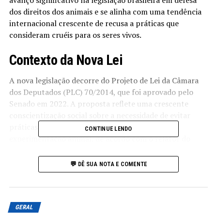
avanço significativo na legislação brasileira em defesa
dos direitos dos animais e se alinha com uma tendência
internacional crescente de recusa a práticas que
consideram cruéis para os seres vivos.
Contexto da Nova Lei
A nova legislação decorre do Projeto de Lei da Câmara
dos Deputados (PLC) 70/2014, que foi aprovado pelo
Senado em 2022. A proposta reflete uma crescente
conscientização social sobre a necessidade de evitar
práticas desumanas e desnecessárias em
CONTINUE LENDO
experimentação animal, de acordo com o relator do
projeto, o senador Veneziano Vital do Rêgo (MDB-PB).
💬 DÊ SUA NOTA E COMENTE
Uma Tendência Global
Veneziano destacou que o Brasil se junta a 27 países da
União Europeia, além de nações como Coreia do Sul,
GERAL
Israel, Nova Zelândia e Índia, que já implementaram