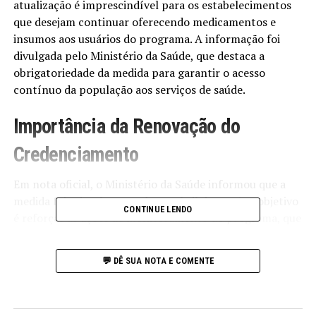
atualização é imprescindível para os estabelecimentos
que desejam continuar oferecendo medicamentos e
insumos aos usuários do programa. A informação foi
divulgada pelo Ministério da Saúde, que destaca a
obrigatoriedade da medida para garantir o acesso
contínuo da população aos serviços de saúde.
Importância da Renovação do
Credenciamento
Em nota oficial, o Ministério da Saúde informou que a
medida foi reimplementada em abril de 2025. O objetivo
CONTINUE LENDO
é reforçar as ações de monitoramento do programa, que
tem o intuito de evitar irregularidades e assegurar que a
população tenha pleno acesso aos serviços oferecidos. A
💬 DÊ SUA NOTA E COMENTE
renovação do credenciamento estava suspensa desde
2018, o que tornou essa iniciativa ainda mais relevante.