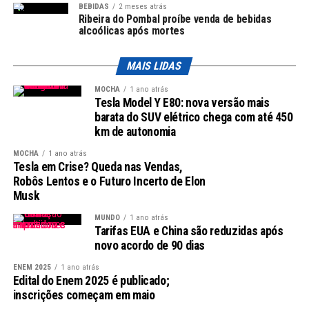
do Sistema Único de Saúde (SUS). Ele não só facilita o
BEBIDAS
2 meses atrás
Ribeira do Pombal proíbe venda de bebidas
acesso a medicamentos, mas também colabora para a
alcoólicas após mortes
continuidade do tratamento de doenças crônicas,
reduzindo a demanda por atendimentos de urgência. A
MAIS LIDAS
existência de uma rede ativa e regularizada de farmácias
é um fator crucial para o sucesso desse programa.
MOCHA
1 ano atrás
Tesla Model Y E80: nova versão mais
barata do SUV elétrico chega com até 450
Impacto nas Comunidades
km de autonomia
A renovação do credenciamento é uma ação que
MOCHA
1 ano atrás
Tesla em Crise? Queda nas Vendas,
impacta diretamente a saúde da população. Com
Robôs Lentos e o Futuro Incerto de Elon
farmácias aptas a oferecer medicamentos essenciais, a
Musk
população se sente mais segura e amparada. Isso é
especialmente relevante em comunidades onde o acesso
MUNDO
1 ano atrás
Tarifas EUA e China são reduzidas após
a serviços de saúde é limitado.
novo acordo de 90 dias
O Papel das Farmácias
ENEM 2025
1 ano atrás
Edital do Enem 2025 é publicado;
inscrições começam em maio
Além de fornecer medicamentos, as farmácias que