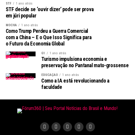
participam do programa desempenham um papel social
STF
1 ano atrás
fundamental. Elas são responsáveis por informar os
STF decide se ‘ouvir dizer’ pode ser prova
em júri popular
consumidores sobre o uso adequado dos medicamentos
e orientá-los sobre a importância da adesão aos
MOCHA
1 ano atrás
tratamentos prescritos. Essa abordagem educacional é
Como Trump Perdeu a Guerra Comercial
com a China – E o Que Isso Significa para
vital para a promoção da saúde pública.
o Futuro da Economia Global
Leia Também:
Oficina de Atuação no
G1
1 ano atrás
Turismo impulsiona economia e
Audiovisual é oferecida na Casa da
preservação no Pantanal mato-grossense
Cultura
EDUCAÇÃO
1 ano atrás
Como a IA está revolucionando a
O Que Acontece Após a Data Limite?
faculdade
Para os estabelecimentos que não renovarem seu
credenciamento até o prazo estipulado, haverá a
suspensão da participação no programa. Isso significa
que deixarão de oferecer medicamentos e insumos
gratuitos. Portanto, é essencial que todos os
interessados cumpram as exigências para não