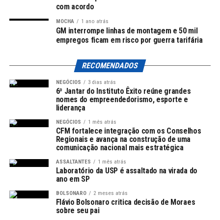
com acordo
Leia Também:
Senador Hamilton
Mourão é escolhido para comissão
MOCHA
1 ano atrás
GM interrompe linhas de montagem e 50 mil
de inteligência
empregos ficam em risco por guerra tarifária
O que o Farmácia Popular Oferece
RECOMENDADOS
Atualmente, o programa oferece um total de 41 itens
NEGÓCIOS
3 dias atrás
6º Jantar do Instituto Êxito reúne grandes
disponíveis gratuitamente. Esses medicamentos incluem
nomes do empreendedorismo, esporte e
tratamentos para doenças comuns como diabetes,
liderança
hipertensão e asma, além de fraldas geriátricas e
NEGÓCIOS
1 mês atrás
absorventes higiênicos. O foco do Farmácia Popular é
CFM fortalece integração com os Conselhos
disponibilizar medicamentos essenciais que promovem a
Regionais e avança na construção de uma
comunicação nacional mais estratégica
saúde da população brasileira.
ASSALTANTES
1 mês atrás
Laboratório da USP é assaltado na virada do
Contribuição para o Sistema Único de
ano em SP
Saúde (SUS)
BOLSONARO
2 meses atrás
Flávio Bolsonaro critica decisão de Moraes
sobre seu pai
O Farmácia Popular é considerado um importante aliado