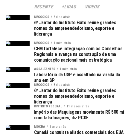
Como Realizar a Renovação
RECENTE
+LIDAS
VIDEOS
Para atender à exigência de renovação, os
NEGÓCIOS
3 dias atrás
estabelecimentos devem acessar o sistema online do
6º Jantar do Instituto Êxito reúne grandes
Farmácia Popular. As orientações detalhadas podem ser
nomes do empreendedorismo, esporte e
liderança
consultadas no site do Ministério da Saúde. O processo
de renovação cadastral é feito por meio da plataforma
NEGÓCIOS
1 mês atrás
CFM fortalece integração com os Conselhos
da Caixa Econômica Federal, e é importante ressaltar
Regionais e avança na construção de uma
que nenhuma taxa será cobrada para a realização deste
comunicação nacional mais estratégica
procedimento.
ASSALTANTES
1 mês atrás
Laboratório da USP é assaltado na virada do
Documentação Necessária
ano em SP
NEGÓCIOS
3 dias atrás
O primeiro passo para a renovação é verificar a
6º Jantar do Instituto Êxito reúne grandes
nomes do empreendedorismo, esporte e
documentação exigida. Os proprietários de farmácias
liderança
podem encontrar as informações necessárias acessando
DISTRITO FEDERAL
11 meses atrás
o
sistema online do Farmácia Popular
. É vital que todos
Império das Maquiagens movimenta R$ 500 mi
com falsificações, diz PCDF
os documentos estejam em dia para evitar problemas
que possam comprometer a continuidade do serviço.
MOCHA
1 ano atrás
Canadá conquista aliados comerciais dos EUA