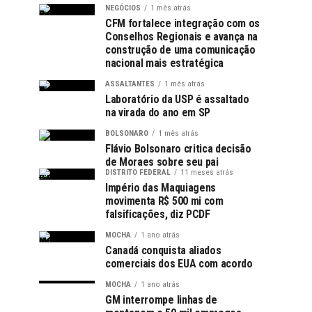
NEGÓCIOS
1 mês atrás
CFM fortalece integração com os
Conselhos Regionais e avança na
construção de uma comunicação
nacional mais estratégica
ASSALTANTES
1 mês atrás
Laboratório da USP é assaltado
na virada do ano em SP
BOLSONARO
1 mês atrás
Flávio Bolsonaro critica decisão
de Moraes sobre seu pai
DISTRITO FEDERAL
11 meses atrás
Império das Maquiagens
movimenta R$ 500 mi com
falsificações, diz PCDF
MOCHA
1 ano atrás
Canadá conquista aliados
comerciais dos EUA com acordo
MOCHA
1 ano atrás
GM interrompe linhas de