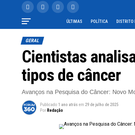
ÚLTIMAS
POLÍTICA
DISTRITO
GERAL
Cientistas anali
tipos de câncer
Avanços na Pesquisa do Câncer: Novo Mod
Publicado
1 ano atrás
em
29 de julho de 2025
Por
Redação