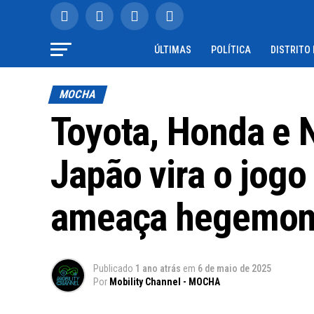
ÚLTIMAS
POLÍTICA
DISTRITO
MOCHA
Toyota, Honda e 
Japão vira o jogo
ameaça hegemoni
Publicado
1 ano atrás
em
6 de maio de 2025
Por
Mobility Channel - MOCHA