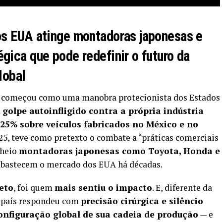
os EUA atinge montadoras japonesas e
gica que pode redefinir o futuro da
lobal
 começou como uma manobra protecionista dos Estados
m
golpe autoinfligido contra a própria indústria
25% sobre veículos fabricados no México e no
025, teve como pretexto o combate a “práticas comerciais
cheio
montadoras japonesas como Toyota, Honda e
s abastecem o mercado dos EUA há décadas.
reto
, foi quem
mais sentiu o impacto
. E, diferente da
o país respondeu com
precisão cirúrgica e silêncio
onfiguração global de sua cadeia de produção
— e