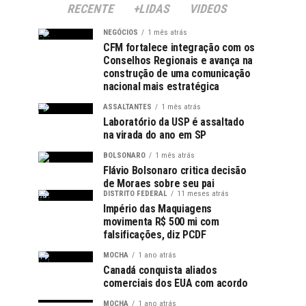
RECENTE
+LIDAS
VIDEOS
NEGÓCIOS
1 mês atrás
CFM fortalece integração com os
Conselhos Regionais e avança na
construção de uma comunicação
nacional mais estratégica
ASSALTANTES
1 mês atrás
Laboratório da USP é assaltado
na virada do ano em SP
BOLSONARO
1 mês atrás
Flávio Bolsonaro critica decisão
de Moraes sobre seu pai
DISTRITO FEDERAL
11 meses atrás
Império das Maquiagens
movimenta R$ 500 mi com
falsificações, diz PCDF
MOCHA
1 ano atrás
Canadá conquista aliados
comerciais dos EUA com acordo
MOCHA
1 ano atrás