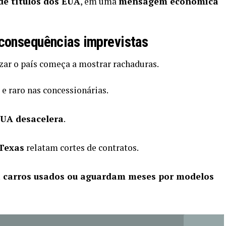
de títulos dos EUA
, em uma
mensagem econômica
consequências imprevistas
izar o país começa a mostrar rachaduras.
 e raro nas concessionárias.
EUA desacelera
.
Texas
relatam cortes de contratos.
 carros usados ou aguardam meses por modelos