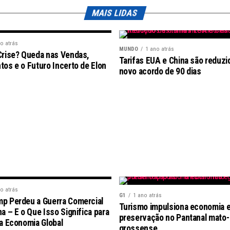
MAIS LIDAS
o atrás
MUNDO
1 ano atrás
Crise? Queda nas Vendas,
Tarifas EUA e China são reduzi
os e o Futuro Incerto de Elon
novo acordo de 90 dias
o atrás
G1
1 ano atrás
p Perdeu a Guerra Comercial
Turismo impulsiona economia 
a – E o Que Isso Significa para
preservação no Pantanal mato-
a Economia Global
grossense