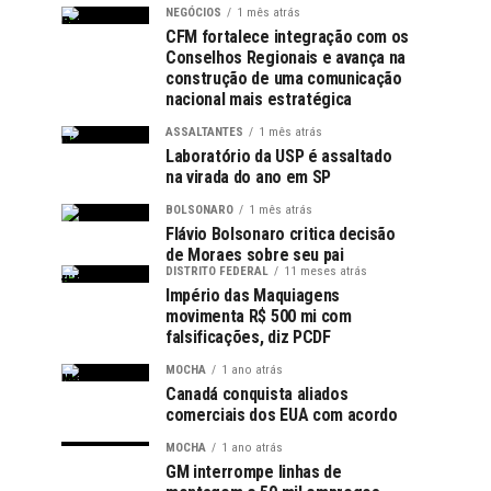
NEGÓCIOS
1 mês atrás
CFM fortalece integração com os
Conselhos Regionais e avança na
construção de uma comunicação
nacional mais estratégica
ASSALTANTES
1 mês atrás
Laboratório da USP é assaltado
na virada do ano em SP
BOLSONARO
1 mês atrás
Flávio Bolsonaro critica decisão
de Moraes sobre seu pai
DISTRITO FEDERAL
11 meses atrás
Império das Maquiagens
movimenta R$ 500 mi com
falsificações, diz PCDF
MOCHA
1 ano atrás
Canadá conquista aliados
comerciais dos EUA com acordo
MOCHA
1 ano atrás
GM interrompe linhas de