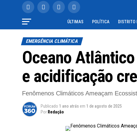
ÚLTIMAS
POLÍTICA
DISTRITO
EMERGÊNCIA CLIMÁTICA
Oceano Atlântico
e acidificação cr
Fenômenos Climáticos Ameaçam Ecossiste
Publicado
1 ano atrás
em
1 de agosto de 2025
Por
Redação