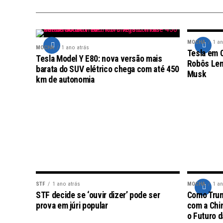
MOCHA
1 an
MOCHA
1 ano atrás
Tesla em 
Tesla Model Y E80: nova versão mais
Robôs Lent
barata do SUV elétrico chega com até 450
Musk
km de autonomia
STF
1 ano atrás
MOCHA
1 an
STF decide se ‘ouvir dizer’ pode ser
Como Trum
prova em júri popular
com a Chin
o Futuro d