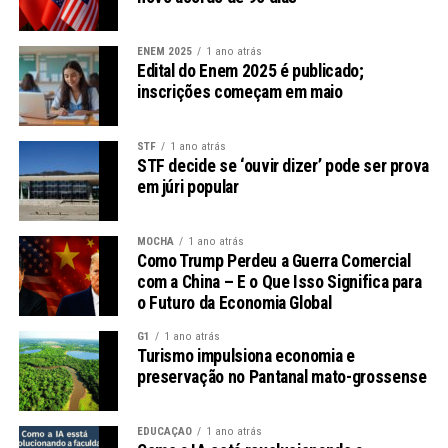
prevenção contra o uso de drogas.
cargos está estimado em R$ 21,8 milhões. Esse
investimento visa não apenas a expansão do quadro de
ENEM 2025
1 ano atrás
desembargadores, mas também a criação de uma
Edital do Enem 2025 é publicado;
inscrições começam em maio
estrutura de suporte que garanta eficiência e agilidade
no atendimento das demandas judiciais da região.
STF
1 ano atrás
A Estrutura Atual do TRF5
STF decide se ‘ouvir dizer’ pode ser prova
em júri popular
Abrangência Regional
MOCHA
1 ano atrás
O TRF5 é responsável pelo julgamento de matérias da
Como Trump Perdeu a Guerra Comercial
Justiça Federal em seis estados do Nordeste. A sede do
com a China – E o Que Isso Significa para
o Futuro da Economia Global
tribunal está em Recife, e sua atuação é crucial para
garantir a justiça em uma região que enfrenta diversos
G1
1 ano atrás
desafios socioeconômicos.
Turismo impulsiona economia e
preservação no Pantanal mato-grossense
Produtividade e Desafios
EDUCAÇÃO
1 ano atrás
Embora o TRF5 seja considerado um exemplo de