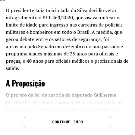
Em um desdobramento significativo, Viana também
O presidente Luiz Inácio Lula da Silva decidiu vetar
informou que a comissão está em busca de reverter um
integralmente o Pl 1.469/2020, que visava unificar o
habeas corpus concedido ao empresário Maurício
limite de idade para ingresso nas carreiras de policiais
Camisotti. Camisotti está preso desde setembro e é
militares e bombeiros em todo o Brasil. A medida, que
suspeito de participar do esquema de fraudes nas
gerou debate entre os setores de segurança, foi
aposentadorias. Com a decisão do Supremo Tribunal
aprovada pelo Senado em dezembro do ano passado e
Federal (STF), a presença de Camisotti na CPMI é
propunha idades máximas de 35 anos para oficiais e
facultativa, o que gera dúvidas sobre a efetividade da
praças, e 40 anos para oficiais médicos e profissionais de
investigação.
saúde.
Leia Também:
Cientistas criam
A Proposição
antídoto inédito a partir do sangue de
homem picado por mais de 200
O projeto de lei, de autoria do deputado Guilherme
cobras
Derrite (PL-SP), tinha como objetivo criar um padrão
nacional para os limites de idade, visando facilitar o
Implicações da Decisão do STF
acesso dos jovens às carreiras de segurança pública.
CONTINUE LENDO
Atualmente, cada estado possui sua própria legislação,
A possibilidade de Camisotti não comparecer à CPMI
com limites que variam entre 25 a 35 anos.
levanta questões relevantes sobre o alcance da