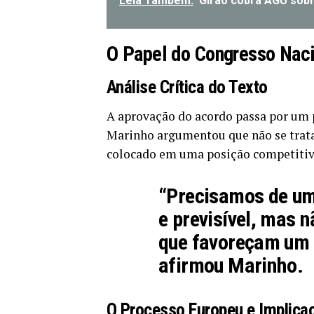
Leia Também:
Girão cobra AGU sobr
O Papel do Congresso Naci
Análise Crítica do Texto
A aprovação do acordo passa por um p
Marinho argumentou que não se trata d
colocado em uma posição competitiva 
“Precisamos de um
e previsível, mas 
que favoreçam um 
afirmou Marinho.
O Processo Europeu e Implica