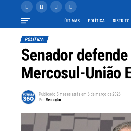
ÚLTIMAS
POLÍTICA
DISTRITO
POLÍTICA
Senador defende 
Mercosul-União 
Publicado
5 meses atrás
em
6 de março de 2026
Por
Redação