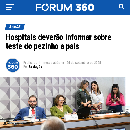
SAÚDE
Hospitais deverão informar sobre
teste do pezinho a pais
Publicado
11 meses atrás
em
24 de setembro de 2025
Por
Redação