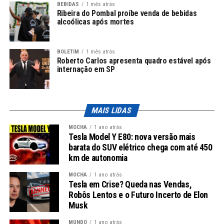
BEBIDAS
1 mês atrás
do Irã
Ribeira do Pombal proíbe venda de bebidas
alcoólicas após mortes
Holanda: Economia e Acesso Ampliado
A experiência da Holanda com a descentralização
BOLETIM
1 mês atrás
Roberto Carlos apresenta quadro estável após
também se destaca. Entre 2018 e 2023, um programa
internação em SP
semelhante gerou uma economia anual de cerca de € 2
milhões (aproximadamente R$ 12,8 milhões). Além
disso, houve um aumento de 20% no acesso aos serviços
MAIS LIDAS
de saúde em áreas remotas, demonstrando que
iniciativas descentralizadas podem beneficiar até mesmo
MOCHA
1 ano atrás
populações mais vulneráveis.
Tesla Model Y E80: nova versão mais
barata do SUV elétrico chega com até 450
Bélgica: Avanços e Desafios
km de autonomia
MOCHA
1 ano atrás
Por outro lado, a Bélgica enfrenta desafios na
Tesla em Crise? Queda nas Vendas,
implementação de cuidados descentralizados, conforme
Robôs Lentos e o Futuro Incerto de Elon
apontado pelo relatório. Um projeto-piloto focado em
Musk
pacientes com insuficiência cardíaca conseguiu reduzir
MUNDO
1 ano atrás