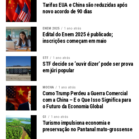
readmissões em 15% e diminuiu o tempo de
Tarifas EUA e China são reduzidas após
deslocamento em regiões rurais. No entanto, a
novo acordo de 90 dias
implementação foi dificultada por complexidades
regulatórias e barreiras financeiras.
ENEM 2025
1 ano atrás
Edital do Enem 2025 é publicado;
O Cenário da Descentralização da
inscrições começam em maio
Saúde no Brasil
STF
1 ano atrás
STF decide se ‘ouvir dizer’ pode ser prova
O Brasil também tem buscado implementar uma
em júri popular
abordagem descentralizada. A criação do Sistema Único
de Saúde (SUS) foi um passo importante nesse sentido,
permitindo a redistribuição de poder e responsabilidade
MOCHA
1 ano atrás
Como Trump Perdeu a Guerra Comercial
entre estados e municípios.
com a China – E o Que Isso Significa para
o Futuro da Economia Global
Desafios e Oportunidades
G1
1 ano atrás
José Gomes Temporão, pesquisador da Fiocruz, aponta
Turismo impulsiona economia e
preservação no Pantanal mato-grossense
que a verdadeira descentralização demanda a
organização de redes integradas, aumento da