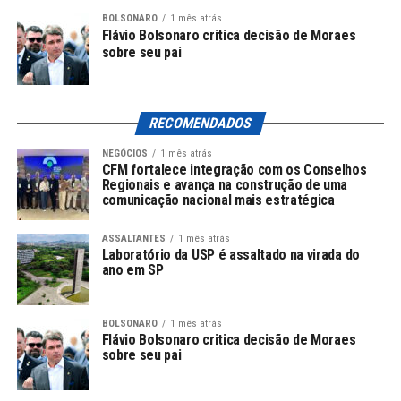
comparação a 2019. Essa queda foi impulsionada por
BOLSONARO
1 mês atrás
Flávio Bolsonaro critica decisão de Moraes
uma integração mais eficaz dos sistemas de saúde
sobre seu pai
regionais, investimentos em soluções digitais e um foco
centrado no paciente. Os dados também mostram uma
diminuição de 21% nas admissões eletivas e de 9% nas
RECOMENDADOS
emergenciais.
NEGÓCIOS
1 mês atrás
Singapura: Teleconsultas em Alta
CFM fortalece integração com os Conselhos
Regionais e avança na construção de uma
comunicação nacional mais estratégica
Em Singapura, um inovador programa de cuidados
domiciliares não apenas diminuiu o número de dias de
ASSALTANTES
1 mês atrás
internações hospitalares, mas também promoveu um
Laboratório da USP é assaltado na virada do
aumento de 40% nas teleconsultas em 2022. Essa
ano em SP
estratégia é um exemplo claro de como o cuidado pode
ser adaptado para melhorar a experiência do paciente e
BOLSONARO
1 mês atrás
os resultados de saúde.
Flávio Bolsonaro critica decisão de Moraes
sobre seu pai
Leia Também:
EUA realizam ataques
"precisos" a instalações nucleares