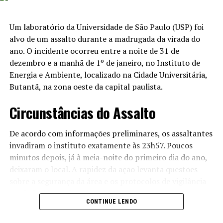
de implicações econômicas e culturais. Segundo os
defensores da legislação, a nova lei tem o potencial de
Um laboratório da Universidade de São Paulo (USP) foi
fortalecer a posição dos produtores de açaí no mercado,
alvo de um assalto durante a madrugada da virada do
proporcionando um valor agregado ao produto.
ano. O incidente ocorreu entre a noite de 31 de
dezembro e a manhã de 1º de janeiro, no Instituto de
Leia Também:
Brasil vence Paraguai
Energia e Ambiente, localizado na Cidade Universitária,
e garante vaga na Copa do Mundo
Butantã, na zona oeste da capital paulista.
2026
Circunstâncias do Assalto
Proteção Contra a Biopirataria
Um dos pontos centrais da discussão sobre a nova lei é a
De acordo com informações preliminares, os assaltantes
proteção contra a
invadiram o instituto exatamente às 23h57. Poucos
biopirataria
. No passado, em 2003,
uma empresa japonesa chegou a patentear o açaí,
minutos depois, já à meia-noite do primeiro dia do ano,
gerando preocupações significativas entre os
deixaram o local. A rapidez da ação levanta questões
produtores brasileiros. Em 2007, após esforços do
sobre a segurança da área e os protocolos de vigilância
governo brasileiro, esse registro foi cancelado, mas a
estabelecidos pela universidade.
CONTINUE LENDO
questão da biopirataria ainda permanece no cerne das
Resposta da Universidade
discussões sobre biodiversidade e direitos autorais